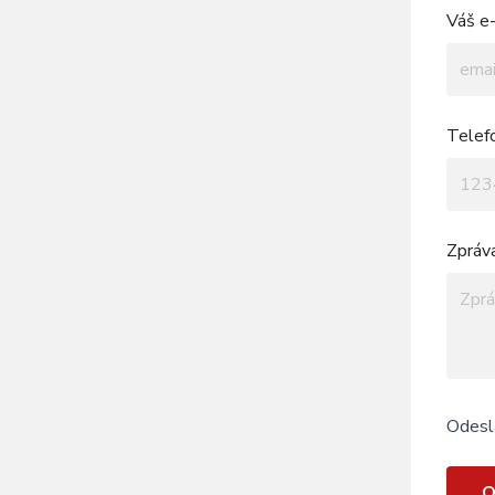
Váš e-
Telef
Zpráv
Odesl
O