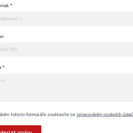
mail *
on
a *
áním tohoto formuláře souhlasíte se
zpracováním osobních údaj
deslat zprávu