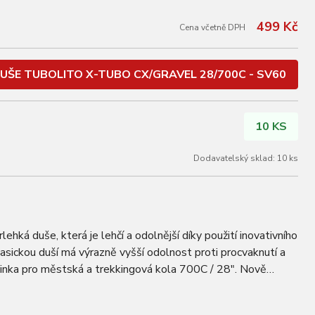
499 Kč
Cena včetně DPH
UŠE TUBOLITO X-TUBO CX/GRAVEL 28/700C - SV60
10 KS
Dodavatelský sklad: 10 ks
lehká duše, která je lehčí a odolnější díky použití inovativního
lasickou duší má výrazně vyšší odolnost proti procvaknutí a
nka pro městská a trekkingová kola 700C / 28". Nově
imální odolnost…