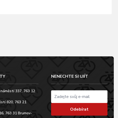
TY
NENECHTE SI UJÍT
 náměstí 337, 763 12
stí 820, 763 21
Odebírat
16, 763 31 Brumov-