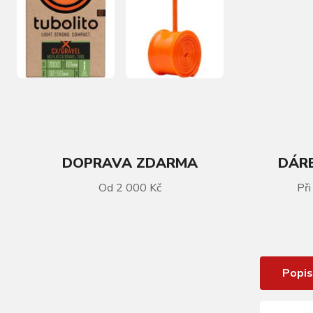
DOPRAVA ZDARMA
DÁRE
VÍCE INFORMACÍ
Od 2 000 Kč
Při
Duše TUBOLITO X-Tubo CX/Gravel
28/700C - SV60
Popis