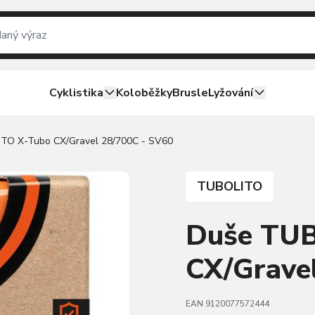
Cyklistika
Koloběžky
Brusle
Lyžování
TO X-Tubo CX/Gravel 28/700C - SV60
TUBOLITO
Duše TU
CX/Grave
EAN 9120077572444