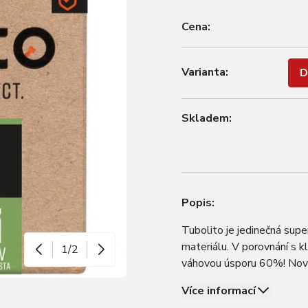
Cena:
Varianta:
D
Skladem:
Popis:
Tubolito je jedinečná super
materiálu. V porovnání s k
1/2
váhovou úsporu 60%! Novi
vyvinutý materiál pro max
Více informací