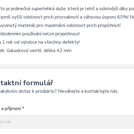
to je jedinečná superlehká duše, která je lehčí a odolnější díky po
azně vyšší odolnost proti procvaknutí a váhovou úsporu 60%! N
yvinutý materiál pro maximální odolnost proti propíchnutí
ždodenním používání nelze propíchnout
 1 rok od výrobce na všechny defekty!
ek: Galuskový ventil, délka 42 mm
taktní formulář
akýkoliv dotaz k produktu? Neváhejte a kontaktujte nás.
a příjmení *