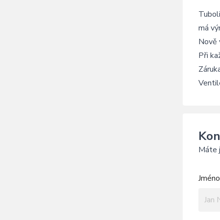
Tuboli
má výr
Nově v
Při ka
Záruka
Ventil
Kon
Máte j
Jméno 