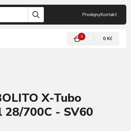
Prodejny
Kontakt
0
0 Kč
BOLITO X-Tubo
l 28/700C - SV60