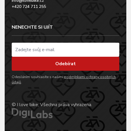
info@ilovebike.cz
+420 724 711 255
NENECHTE SI UJÍT
Odebírat
Odesláním souhlasíte s našimi
podmínkami ochrany osobních
údajů
.
© I love bike, Všechna práva vyhrazena.