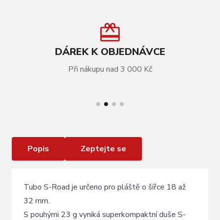
DÁREK K OBJEDNÁVCE
Při nákupu nad 3 000 Kč
VÍCE INFORMACÍ
Duše TUBOLITO S -Tubo Road 700x18/32C
Popis
Zeptejte se
Tubo S-Road je určeno pro pláště o šířce 18 až
32 mm.
S pouhými 23 g vyniká superkompaktní duše S-