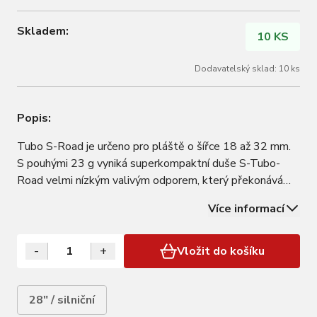
Skladem:
10 KS
Dodavatelský sklad: 10 ks
Popis:
Tubo S-Road je určeno pro pláště o šířce 18 až 32 mm.
S pouhými 23 g vyniká superkompaktní duše S-Tubo-
Road velmi nízkým valivým odporem, který překonává
standardní butylové duše. Díky o 78 % menší velikosti
Více informací
balení a stejné odolnosti proti propíchnutí jako standardní
duše je ideální volbou jako…
-
+
Vložit do košíku
28" / silniční