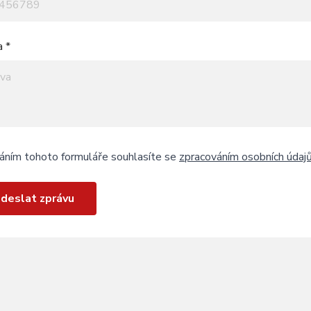
a *
áním tohoto formuláře souhlasíte se
zpracováním osobních údaj
deslat zprávu