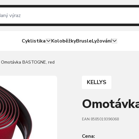
Cyklistika
Koloběžky
Brusle
Lyžování
Omotávka BASTOGNE, red
KELLYS
Omotávk
EAN 8585019396068
Cena: