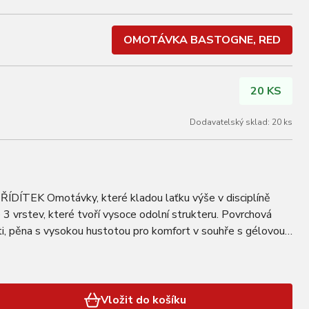
OMOTÁVKA BASTOGNE, RED
20 KS
Dodavatelský sklad: 20 ks
EK Omotávky, které kladou laťku výše v disciplíně
3 vrstev, které tvoří vysoce odolní strukteru. Povrchová
sti, pěna s vysokou hustotou pro komfort v souhře s gélovou
ení vibrací, jsou určené pro ty…
Vložit do košíku