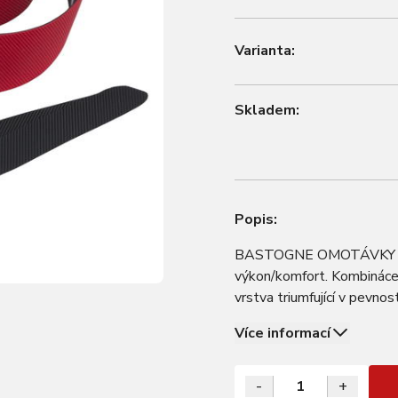
Varianta:
Skladem:
Popis:
BASTOGNE OMOTÁVKY ŘÍDÍT
výkon/komfort. Kombináce 
vrstva triumfující v pevno
vrství pro ještě lepší tlum
Více informací
-
+