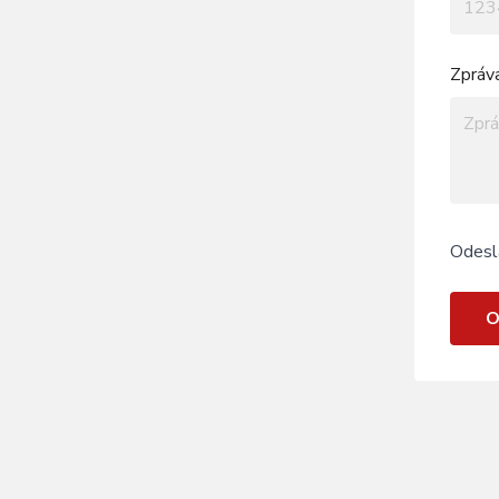
Zpráv
Odesl
O