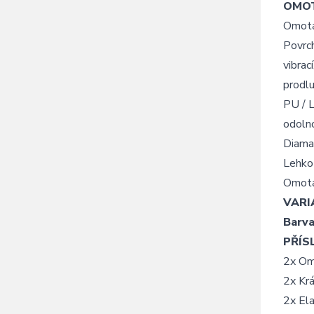
OMOT
Omotáv
Povrch
vibrac
prodlu
PU / 
odoln
Diaman
Lehko 
Omotáv
VARI
Barva
PŘÍS
2x Om
2x Kr
2x Ela