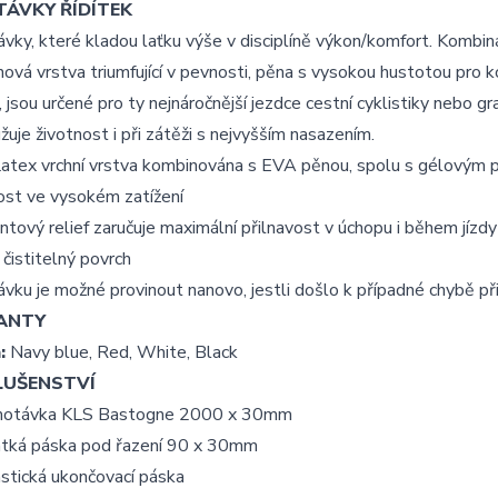
ÁVKY ŘÍDÍTEK
ky, které kladou laťku výše v disciplíně výkon/komfort. Kombinác
ová vrstva triumfující v pevnosti, pěna s vysokou hustotou pro k
í, jsou určené pro ty nejnáročnější jezdce cestní cyklistiky nebo 
žuje životnost i při zátěži s nejvyšším nasazením.
Latex vrchní vrstva kombinována s EVA pěnou, spolu s gélovým 
ost ve vysokém zatížení
tový relief zaručuje maximální přilnavost v úchopu i během jízdy
čistitelný povrch
ku je možné provinout nanovo, jestli došlo k případné chybě při 
ANTY
:
Navy blue, Red, White, Black
LUŠENSTVÍ
otávka KLS Bastogne 2000 x 30mm
átká páska pod řazení 90 x 30mm
stická ukončovací páska