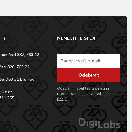
TY
NENECHTE SI UJÍT
 náměstí 337, 763 12
stí 820, 763 21
Odebírat
16, 763 31 Brumov-
Odesláním souhlasíte s našimi
bike.cz
podmínkami ochrany osobních
711 255
údajů
.