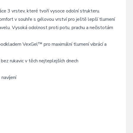
e 3 vrstev, které tvoří vysoce odolní strukteru.
omfort v souhře s gélovou vrství pro ještě lepší tlumení
gravelu. Vysoká odolnost proti potu, prachu a nečistotám
podkladem VexGel™ pro maximální tlumení vibrácí a
 bez rukavic v těch nejteplejších dnech
navíjení