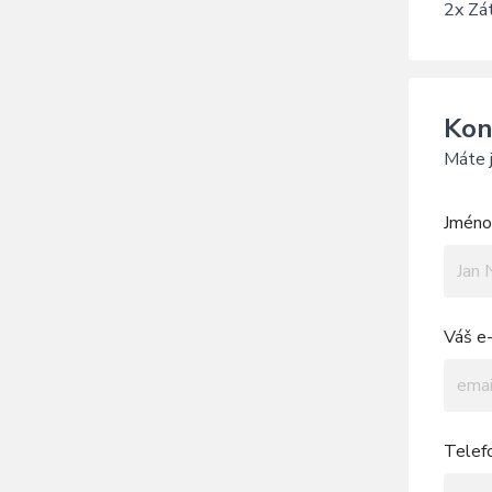
2x Zát
Kon
Máte j
Jméno 
Váš e-
Telef