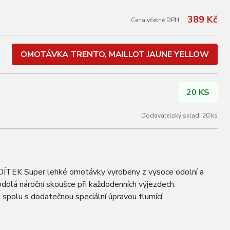
389 Kč
Cena včetně DPH
OMOTÁVKA TRENTO, MAILLOT JAUNE YELLOW
20 KS
Dodavatelský sklad: 20 ks
K Super lehké omotávky vyrobeny z vysoce odolní a
odolá nároční skoušce při každodenních výjezdech.
 spolu s dodatečnou speciální úpravou tlumící
 ponechat Vaše ruce odpočaté déle, tam kde je…