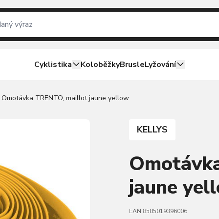
Cyklistika
Koloběžky
Brusle
Lyžování
Omotávka TRENTO, maillot jaune yellow
KELLYS
Omotávka
jaune yel
EAN 8585019396006