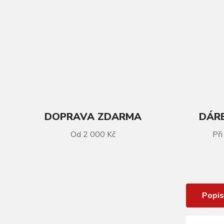
DOPRAVA ZDARMA
DÁRE
VÍCE INFORMACÍ
Od 2 000 Kč
Při
Omotávka TRENTO, maillot jaune
yellow
Popis