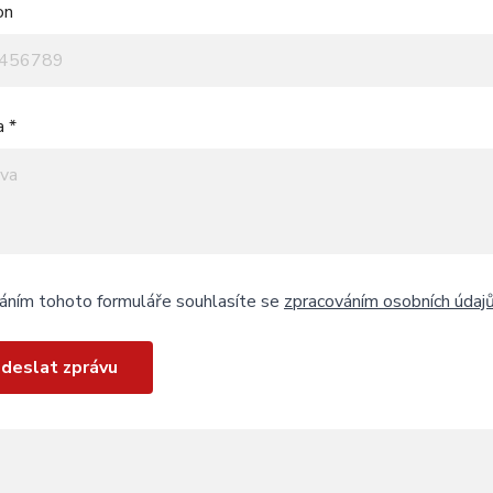
on
a *
áním tohoto formuláře souhlasíte se
zpracováním osobních údaj
deslat zprávu