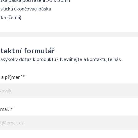
átká páska pod řazení 90 x 30mm
stická ukončovací páska
ka (černá)
taktní formulář
akýkoliv dotaz k produktu? Neváhejte a kontaktujte nás.
a příjmení *
mail *