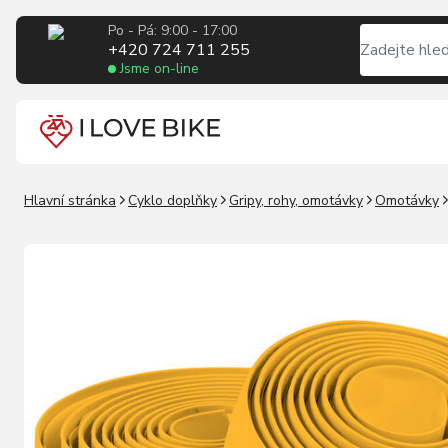
Po - Pá: 9:00 - 17:00
+420 724 711 255
Jsme on-line
Hlavní stránka
Cyklo doplňky
Gripy, rohy, omotávky
Omotávky