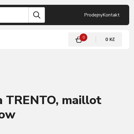
Prodejny
Kontakt
0
0 Kč
 TRENTO, maillot
low