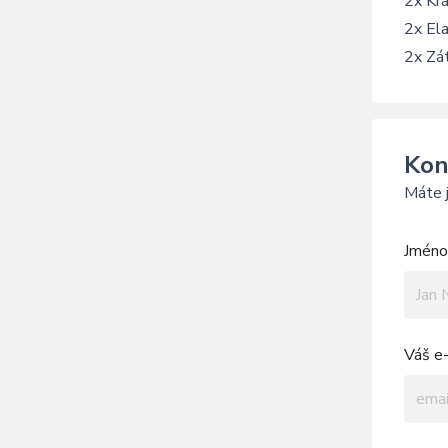
2x Kr
2x Ela
2x Zát
Kon
Máte j
Jméno 
Váš e-