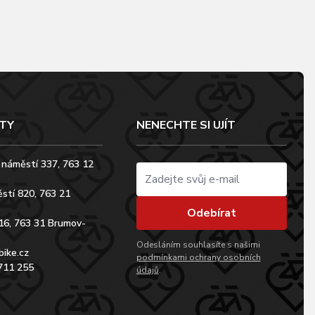
TY
NENECHTE SI UJÍT
 náměstí 337, 763 12
stí 820, 763 21
Odebírat
16, 763 31 Brumov-
Odesláním souhlasíte s našimi
bike.cz
podmínkami ochrany osobních
711 255
údajů
.