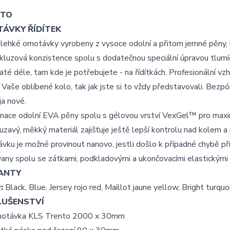
NTO
ÁVKY ŘÍDÍTEK
lehké omotávky vyrobeny z vysoce odolní a přitom jemné pěny, k
kluzová konzistence spolu s dodatečnou speciální úpravou tlumí
té déle, tam kde je potřebujete - na řídítkách. Profesionální v
 Vaše oblíbené kolo, tak jak jste si to vždy představovali. Bezp
 ja nové.
ace odolní EVA pěny spolu s gélovou vrství VexGel™ pro maximá
zavý, měkký materiál zajišťuje ještě lepší kontrolu nad kolem a
ku je možné provinout nanovo, jestli došlo k případné chybě při 
any spolu se zátkami, podkladovými a ukončovacími elastickými
ANTY
:
Black, Blue, Jersey rojo red, Maillot jaune yellow, Bright turqu
LUŠENSTVÍ
otávka KLS Trento 2000 x 30mm