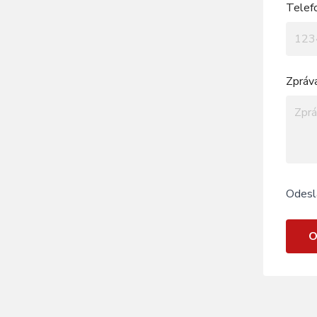
Telef
Zpráv
Odesl
O