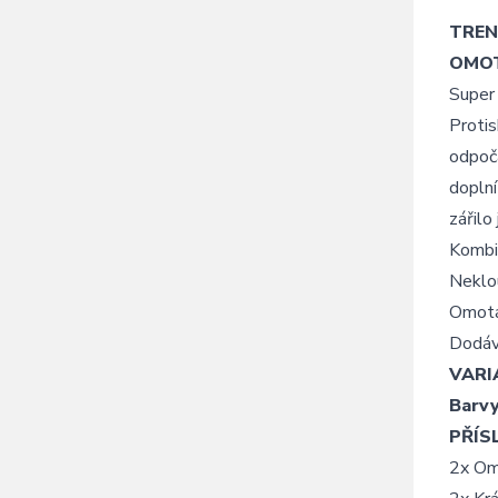
TRE
OMOT
Super 
Protis
odpoča
doplní
zářilo
Kombin
Neklou
Omotáv
Dodáv
VARI
Barvy
PŘÍS
2x Om