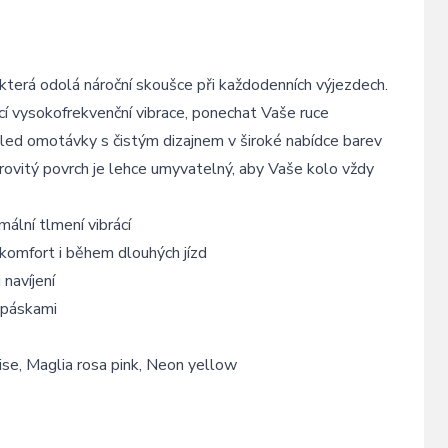
terá odolá nároční skoušce při každodenních výjezdech.
cí vysokofrekvenční vibrace, ponechat Vaše ruce
zhled omotávky s čistým dizajnem v široké nabídce barev
órovitý povrch je lehce umyvatelný, aby Vaše kolo vždy
lní tlmení vibrácí
 komfort i během dlouhých jízd
navíjení
 páskami
oise, Maglia rosa pink, Neon yellow