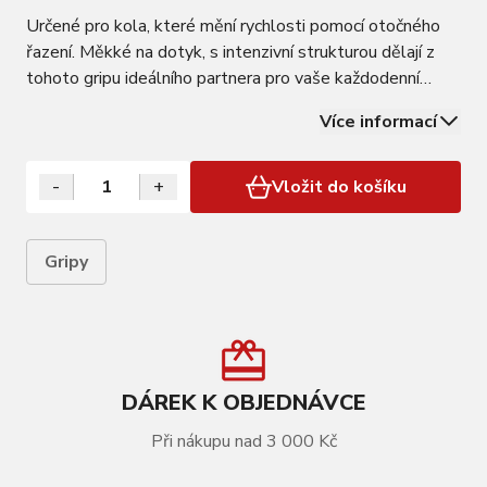
Určené pro kola, které mění rychlosti pomocí otočného
řazení. Měkké na dotyk, s intenzivní strukturou dělají z
tohoto gripu ideálního partnera pro vaše každodenní
výjezdy kamkoliv. • Extra měkká směs gumy se postará
Více informací
o absolutní komfort • Intenzívní struktura poskytuje
spolehlivý, protismykový grip…
-
+
Vložit do košíku
Gripy
DÁREK K OBJEDNÁVCE
Při nákupu nad 3 000 Kč