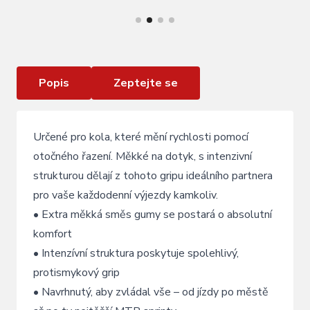
VÍCE INFORMACÍ
Rukojeti KLS SHORTGRIP
Popis
Zeptejte se
Určené pro kola, které mění rychlosti pomocí
otočného řazení. Měkké na dotyk, s intenzivní
strukturou dělají z tohoto gripu ideálního partnera
pro vaše každodenní výjezdy kamkoliv.
• Extra měkká směs gumy se postará o absolutní
komfort
• Intenzívní struktura poskytuje spolehlivý,
protismykový grip
• Navrhnutý, aby zvládal vše – od jízdy po městě