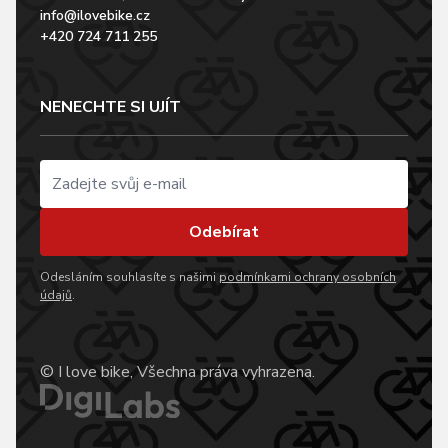
info@ilovebike.cz
+420 724 711 255
NENECHTE SI UJÍT
Odebírat
Odesláním souhlasíte s našimi
podmínkami ochrany osobních
údajů
.
© I love bike, Všechna práva vyhrazena.