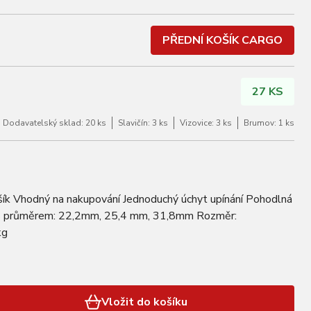
PŘEDNÍ KOŠÍK CARGO
27 KS
Dodavatelský sklad: 20 ks
Slavičín: 3 ks
Vizovice: 3 ks
Brumov: 1 ks
ošík Vhodný na nakupování Jednoduchý úchyt upínání Pohodlná
a s průměrem: 22,2mm, 25,4 mm, 31,8mm Rozměr:
kg
Vložit do košíku