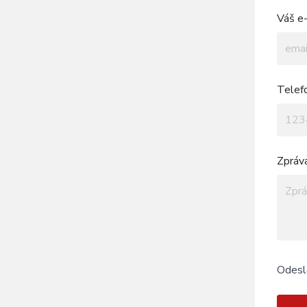
Váš e-
Telef
Zpráv
Odesl