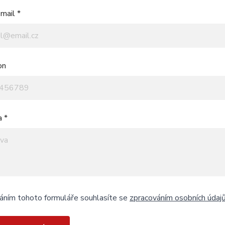
mail *
on
a *
áním tohoto formuláře souhlasíte se
zpracováním osobních údaj