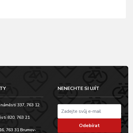
TY
NENECHTE SI UJÍT
 náměstí 337, 763 12
stí 820, 763 21
Odebírat
16, 763 31 Brumov-