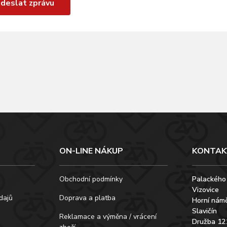
deslat zprávu
ON-LINE NÁKUP
KONTAK
Obchodní podmínky
Palackého
Vizovice
dajů
Doprava a platba
Horní námě
Slavičín
Reklamace a výměna / vrácení
Družba 12