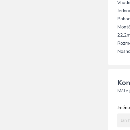
Vhodn
Jednod
Pohod
Montáž
22,2m
Rozmě
Nosno
Kon
Máte j
Jméno 