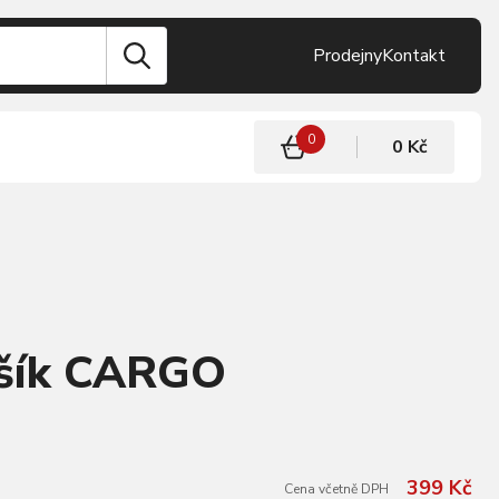
Prodejny
Kontakt
0
0 Kč
ošík CARGO
399 Kč
Cena včetně DPH