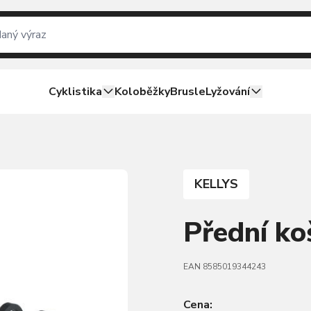
Cyklistika
Koloběžky
Brusle
Lyžování
KELLYS
Přední k
EAN 8585019344243
Cena: