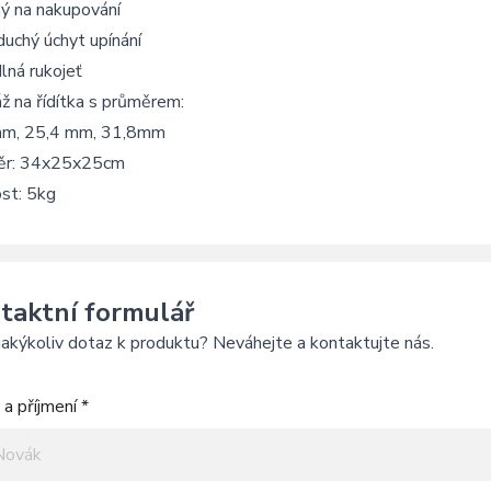
ý na nakupování
uchý úchyt upínání
lná rukojeť
 na řídítka s průměrem:
m, 25,4 mm, 31,8mm
r: 34x25x25cm
st: 5kg
taktní formulář
akýkoliv dotaz k produktu? Neváhejte a kontaktujte nás.
a příjmení *