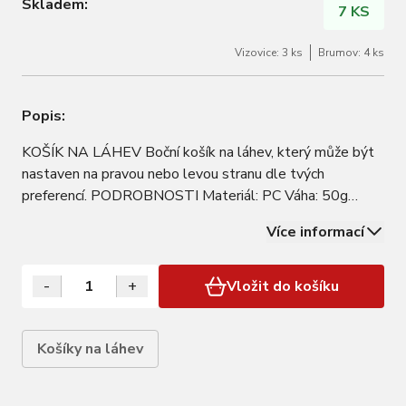
Skladem:
7 KS
Vizovice: 3 ks
Brumov: 4 ks
Popis:
KOŠÍK NA LÁHEV Boční košík na láhev, který může být
nastaven na pravou nebo levou stranu dle tvých
preferencí. PODROBNOSTI Materiál: PC Váha: 50g
MOŽNOSTI KUPUJÍCÍHO Barva: white, red, blue, green
Více informací
PŘÍSLUŠENSTVÍ 2 šrouby z nerezavějící oceli
-
+
Vložit do košíku
Košíky na láhev