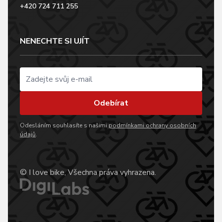
+420 724 711 255
NENECHTE SI UJÍT
Odebírat
Odesláním souhlasíte s našimi
podmínkami ochrany osobních
údajů
.
© I love bike, Všechna práva vyhrazena.