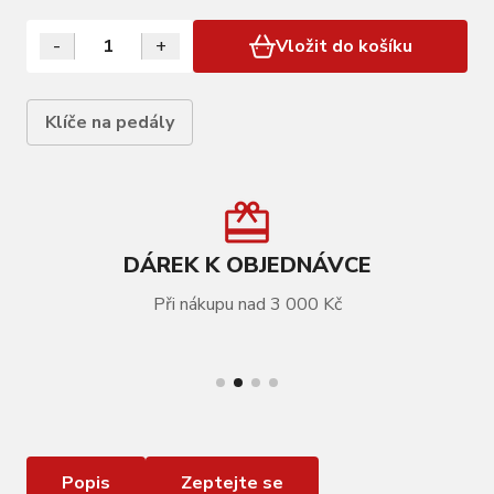
-
+
Vložit do košíku
Klíče na pedály
DÁREK K OBJEDNÁVCE
Při nákupu nad 3 000 Kč
VÍCE INFORMACÍ
Závitová vložka CYCLUS TOOLS pro pedály
(10ks) - levá
Popis
Zeptejte se