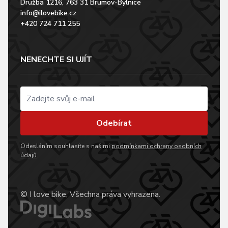
Družba 1216, 763 31 Brumov-Bylnice
info@ilovebike.cz
+420 724 711 255
NENECHTE SI UJÍT
Odebírat
Odesláním souhlasíte s našimi
podmínkami ochrany osobních
údajů
.
© I love bike, Všechna práva vyhrazena.