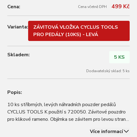
499 Kč
Cena:
Cena včetně DPH
Varianta:
ZÁVITOVÁ VLOŽKA CYCLUS TOOLS
PRO PEDÁLY (10KS) - LEVÁ
Skladem:
5 KS
Dodavatelský sklad: 5 ks
Popis:
10 ks stříbrných, levých náhradních pouzder pedálů
CYCLUS TOOLS K použití s 720050. Závitové pouzdro
pro klikové rameno. Objímka se závitem pro levou stranu
(stříbrná). Velikost závitu: M14x1,25 uvnitř, M16x1 vně.
Více informací