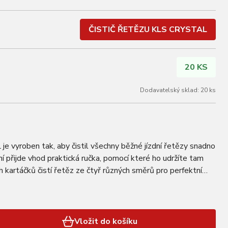
ČISTIČ ŘETĚZU KLS CRYSTAL
20 KS
Dodavatelský sklad: 20 ks
vyroben tak, aby čistil všechny běžné jízdní řetězy snadno
ní přijde vhod praktická ručka, pomocí které ho udržíte tam
ch kartáčků čistí řetěz ze čtyř různých směrů pro perfektní
 snadno vyjmout…
Vložit do košíku