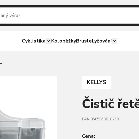
Cyklistika
Koloběžky
Brusle
Lyžování
L
KELLYS
Čistič ře
EAN 8585053818250
Cena: