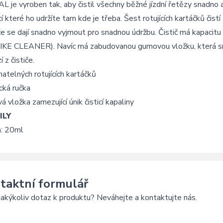
 je vyroben tak, aby čistil všechny běžné jízdní řetězy snadno a 
 které ho udržíte tam kde je třeba. Šest rotujících kartáčků čistí
e se dají snadno vyjmout pro snadnou údržbu. Čistič má kapacitu 2
KE CLEANER). Navíc má zabudovanou gumovou vložku, která snižu
 z čističe.
matelných rotujících kartáčků
cká ručka
á vložka zamezující únik čisticí kapaliny
ILY
: 20ml
taktní formulář
akýkoliv dotaz k produktu? Neváhejte a kontaktujte nás.