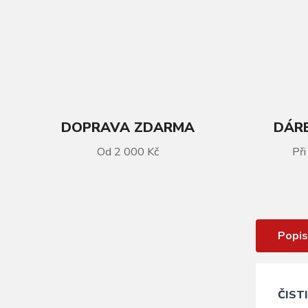
DOPRAVA ZDARMA
DÁRE
Od 2 000 Kč
Při
VÍCE INFORMACÍ
Čistič řetězu KLS CRYSTAL
Popis
ČIST