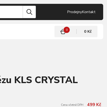
Prodejny
Kontakt
0
0 Kč
tězu KLS CRYSTAL
499 Kč
Cena včetně DPH