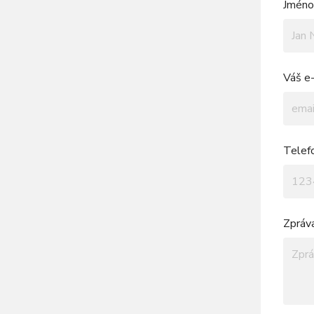
Jméno 
Váš e-
Telef
Zpráv