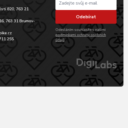
stí 820, 763 21
Odebírat
16, 763 31 Brumov-
Odesláním souhlasíte s našimi
bike.cz
podmínkami ochrany osobních
711 255
údajů
.