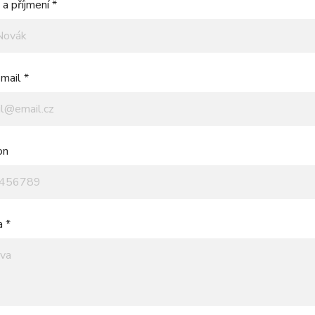
a příjmení *
mail *
on
a *