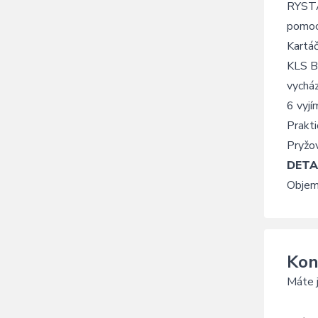
RYSTAL
pomocí
Kartáč
KLS BI
vychází
6 vyjí
Prakti
Pryžov
DETA
Objem
Kon
Máte j