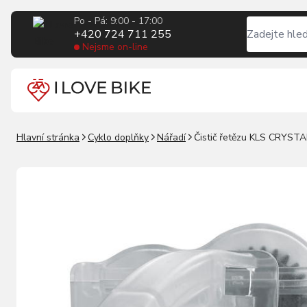
Po - Pá: 9:00 - 17:00
+420 724 711 255
Nejsme on-line
Hlavní stránka
Cyklo doplňky
Nářadí
Čistič řetězu KLS CRYSTA