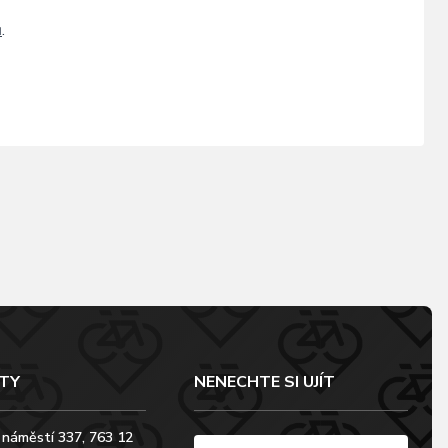
ů
.
TY
NENECHTE SI UJÍT
 náměstí 337, 763 12