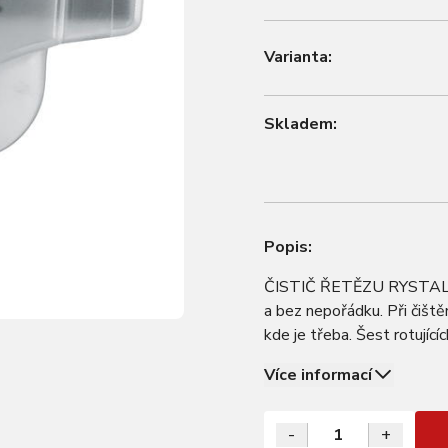
Varianta:
Skladem:
Popis:
ČISTIČ ŘETĚZU RYSTAL je 
a bez nepořádku. Při čiště
kde je třeba. Šest rotující
vyčištění. Kartáče se dají
Více informací
-
+