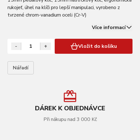
15mm pedálový klíč, 15mm nástrčkový klíč, ergonomická
rukojeť, úhel na klíči pro lepší manipulaci, vyrobeno z
tvrzené chrom-vanadium oceli (Cr-V)
Více informací
-
+
Vložit do košíku
Nářadí
DÁREK K OBJEDNÁVCE
Při nákupu nad 3 000 Kč
VÍCE INFORMACÍ