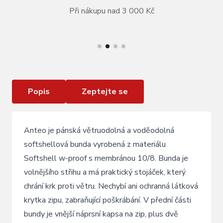
Při nákupu nad 3 000 Kč
VÍCE INFORMACÍ
Bunda Silvini Anteo black- red pánská
softshellová
Popis
Zeptejte se
Anteo je pánská větruodolná a voděodolná
softshellová bunda vyrobená z materiálu
Softshell w-proof s membránou 10/8. Bunda je
volnějšího střihu a má praktický stojáček, který
chrání krk proti větru. Nechybí ani ochranná látková
krytka zipu, zabraňující poškrábání. V přední části
bundy je vnější náprsní kapsa na zip, plus dvě