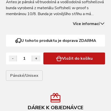
Anteo je pánská větruodolná a voděodolná softshellová
bunda vyrobená z materiálu Softshell w-proof s
membránou 10/8. Bunda je volnějšího střihu a má
praktický stojáček, který chrání krk proti větru. Nechybí
Více informací
ani ochranná látková krytka zipu, zabraňující poškrábání. V
přední části bundy je vnější…
U tohoto produktu je doprava ZDARMA
-
+
Vložit do košíku
Pánské/Unisex
DÁREK K OBJEDNÁVCE