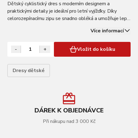
Dětský cyklistický dres s moderním designem a
praktickými detaily je ideální pro letní vyjížďky. Díky
celorozepínacímu zipu se snadno obléká a umožňuje lepší
ventilaci během horkých dnů. Tři prostorné zadní kapsy
Více informací
nabídnou místo na svačinu i drobnosti na cestu. Elastická
guma v pase s protiskluzným…
-
+
Vložit do košíku
Dresy dětské
DÁREK K OBJEDNÁVCE
Při nákupu nad 3 000 Kč
VÍCE INFORMACÍ