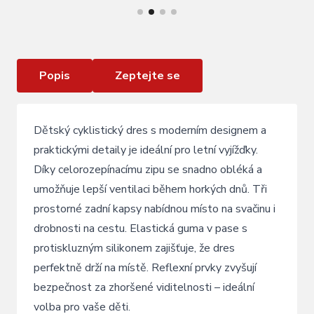
dres FORCE LIMIT KID , petrolejový
Popis
Zeptejte se
Dětský cyklistický dres s moderním designem a
praktickými detaily je ideální pro letní vyjížďky.
Díky celorozepínacímu zipu se snadno obléká a
umožňuje lepší ventilaci během horkých dnů. Tři
prostorné zadní kapsy nabídnou místo na svačinu i
drobnosti na cestu. Elastická guma v pase s
protiskluzným silikonem zajišťuje, že dres
perfektně drží na místě. Reflexní prvky zvyšují
bezpečnost za zhoršené viditelnosti – ideální
volba pro vaše děti.