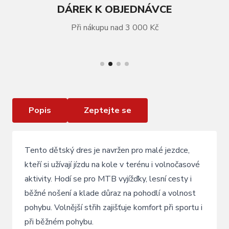
DÁREK K OBJEDNÁVCE
Při nákupu nad 3 000 Kč
VÍCE INFORMACÍ
dres FORCE KID MTB CHEERY , černo -oranžový
Popis
Zeptejte se
Tento dětský dres je navržen pro malé jezdce,
kteří si užívají jízdu na kole v terénu i volnočasové
aktivity. Hodí se pro MTB vyjížďky, lesní cesty i
běžné nošení a klade důraz na pohodlí a volnost
pohybu. Volnější střih zajišťuje komfort při sportu i
při běžném pohybu.