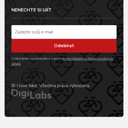
NENECHTE SI UJÍT
Odebírat
Odesláním souhlasíte s našimi
podmínkami ochrany osobních
údajů
.
© I love bike, Všechna práva vyhrazena.