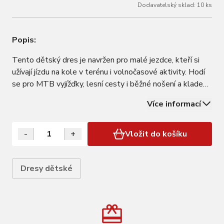
Dodavatelský sklad: 10 ks
Popis:
Tento dětský dres je navržen pro malé jezdce, kteří si
užívají jízdu na kole v terénu i volnočasové aktivity. Hodí
se pro MTB vyjížďky, lesní cesty i běžné nošení a klade
důraz na pohodlí a volnost pohybu. Volnější střih zajišťuje
Více informací
komfort při sportu i při běžném pohybu. Lehký a příjemný
materiál je…
-
+
Vložit do košíku
Dresy dětské