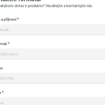
akýkoliv dotaz k produktu? Neváhejte a kontaktujte nás.
a příjmení *
mail *
on
a *