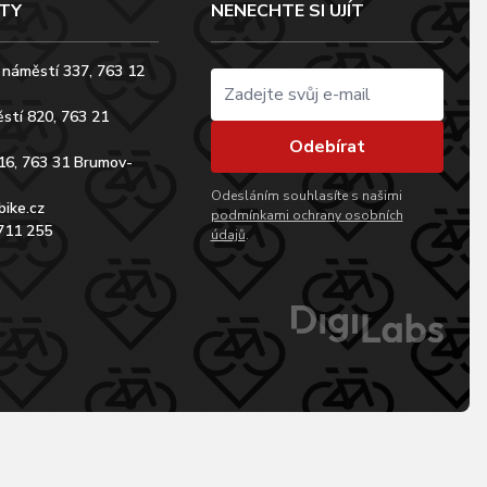
TY
NENECHTE SI UJÍT
 náměstí 337, 763 12
stí 820, 763 21
Odebírat
16, 763 31 Brumov-
Odesláním souhlasíte s našimi
bike.cz
podmínkami ochrany osobních
711 255
údajů
.