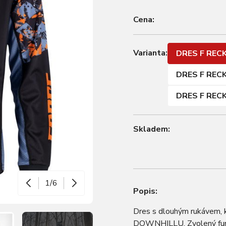
Cena:
Varianta:
DRES F REC
DRES F REC
DRES F REC
Skladem:
1/6
Popis:
Dres s dlouhým rukávem, k
DOWNHILLU. Zvolený funkč