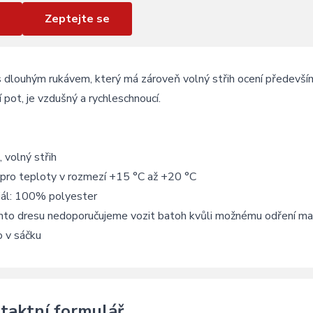
Zeptejte se
s dlouhým rukávem, který má zároveň volný střih ocení předevš
 pot, je vzdušný a rychleschnoucí.
, volný střih
 pro teploty v rozmezí +15 °C až +20 °C
iál: 100% polyester
mto dresu nedoporučujeme vozit batoh kvůli možnému odření ma
o v sáčku
taktní formulář