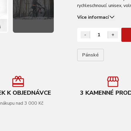
rychleschnoucí. unisex, vo
materiál: 100% polyester
Více informací
-
+
Pánské
K K OBJEDNÁVCE
3 KAMENNÉ PRO
 nákupu nad 3 000 Kč