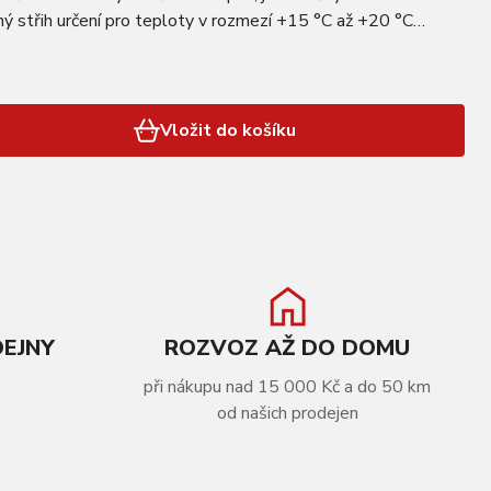
lný střih určení pro teploty v rozmezí +15 °C až +20 °C
 na tomto dresu nedoporučujeme vozit batoh kvůli…
Vložit do košíku
DEJNY
ROZVOZ AŽ DO DOMU
při nákupu nad 15 000 Kč a do 50 km
od našich prodejen