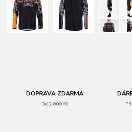
DOPRAVA ZDARMA
DÁRE
VÍCE INFORMACÍ
Od 2 000 Kč
Při
dres F RECKLESS dl. rukáv , černo -
oranžový