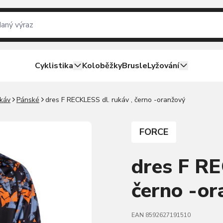
Cyklistika
Koloběžky
Brusle
Lyžování
ukáv
Pánské
dres F RECKLESS dl. rukáv , černo -oranžový
FORCE
dres F RE
černo -or
EAN 8592627191510