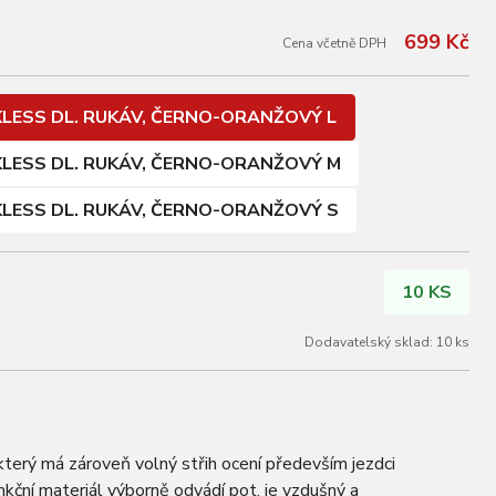
699 Kč
Cena včetně DPH
KLESS DL. RUKÁV, ČERNO-ORANŽOVÝ L
KLESS DL. RUKÁV, ČERNO-ORANŽOVÝ M
KLESS DL. RUKÁV, ČERNO-ORANŽOVÝ S
10 KS
Dodavatelský sklad: 10 ks
terý má zároveň volný střih ocení především jezdci
ní materiál výborně odvádí pot, je vzdušný a