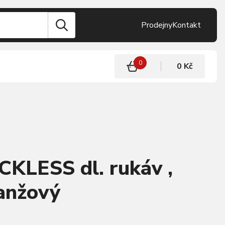
Prodejny
Kontakt
0
0 Kč
CKLESS dl. rukáv ,
anžový