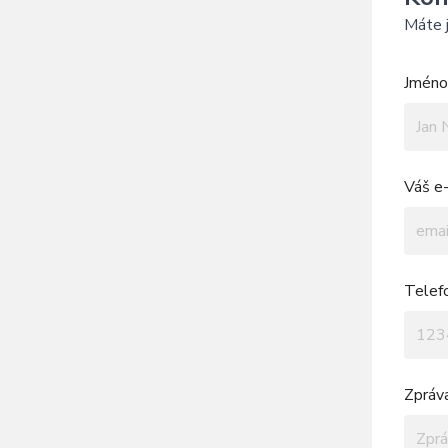
Máte j
Jméno 
Váš e-
Telef
Zpráv