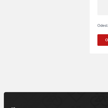
Odesl
O