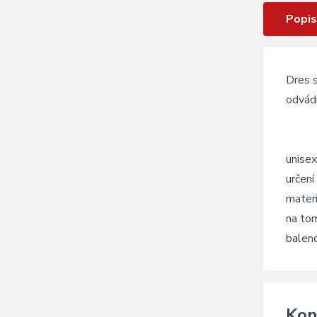
Popis
Dres 
odvádí
unisex
určení
mater
na to
balen
Kon