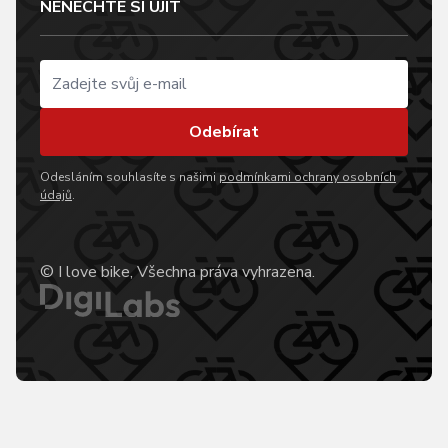
NENECHTE SI UJÍT
Odebírat
Odesláním souhlasíte s našimi
podmínkami ochrany osobních
údajů
.
© I love bike, Všechna práva vyhrazena.