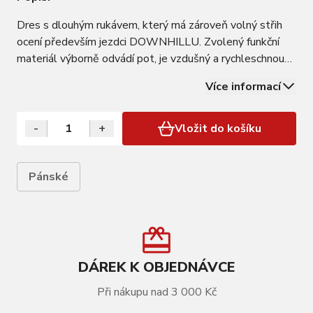
Dres s dlouhým rukávem, který má zároveň volný střih
ocení především jezdci DOWNHILLU. Zvolený funkční
materiál výborně odvádí pot, je vzdušný a rychleschnoucí.
unisex, volný střih určení pro teploty v rozmezí +15 °C až
Více informací
+20 °C materiál: 100% polyester na tomto dresu
nedoporučujeme vozit batoh kvůli…
-
+
Vložit do košíku
Pánské
DÁREK K OBJEDNÁVCE
Při nákupu nad 3 000 Kč