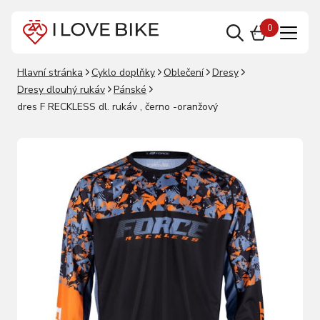
0
Hlavní stránka
Cyklo doplňky
Oblečení
Dresy
Dresy dlouhý rukáv
Pánské
dres F RECKLESS dl. rukáv , černo -oranžový