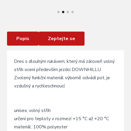
VÍCE INFORMACÍ
dres F RECKLESS dl. rukáv , černo -oranžový
Popis
Zeptejte se
Dres s dlouhým rukávem, který má zároveň volný
střih ocení především jezdci DOWNHILLU.
Zvolený funkční materiál výborně odvádí pot, je
vzdušný a rychleschnoucí.
unisex, volný střih
určení pro teploty v rozmezí +15 °C až +20 °C
materiál: 100% polyester