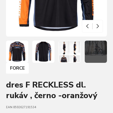
FORCE
dres F RECKLESS dl.
rukáv , černo -oranžový
EAN 8592627191534