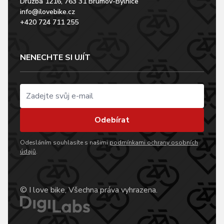
Družba 1216, 763 31 Brumov-Bylnice
info@ilovebike.cz
+420 724 711 255
NENECHTE SI UJÍT
Odebírat
Odesláním souhlasíte s našimi
podmínkami ochrany osobních
údajů
.
© I love bike, Všechna práva vyhrazena.