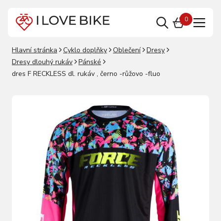
0
Hlavní stránka
Cyklo doplňky
Oblečení
Dresy
Dresy dlouhý rukáv
Pánské
dres F RECKLESS dl. rukáv , černo -růžovo -fluo