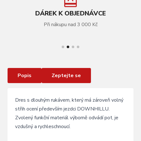
DÁREK K OBJEDNÁVCE
Při nákupu nad 3 000 Kč
VÍCE INFORMACÍ
dres F RECKLESS dl. rukáv , černo -růžovo -fluo
Popis
Zeptejte se
Dres s dlouhým rukávem, který má zároveň volný
střih ocení především jezdci DOWNHILLU.
Zvolený funkční materiál výborně odvádí pot, je
vzdušný a rychleschnoucí.