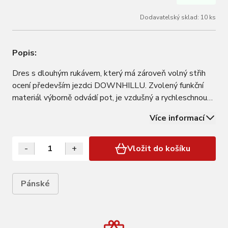
Dodavatelský sklad: 10 ks
Popis:
Dres s dlouhým rukávem, který má zároveň volný střih
ocení především jezdci DOWNHILLU. Zvolený funkční
materiál výborně odvádí pot, je vzdušný a rychleschnoucí.
unisex, volný střih určení pro teploty v rozmezí +15 °C až
Více informací
+20 °C materiál: 100% polyester na tomto dresu
nedoporučujeme vozit batoh kvůli…
-
+
Vložit do košíku
Pánské