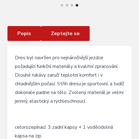
dres FORCE SMOOTH dlouhý rukáv , modro
-černý
Popis
Zeptejte se
Dres byl navržen pro nejnáročnější jezdce
požadující funkční materiály a kvalitní zpracování.
Dlouhé rukávy zaručí teplotní komfort i v
chladnějším počasí. Střih dresu je sportovní, a tudíž
dokonale padne na tělo. Zvolený materiál je velmi
jemný, elastický a rychleschnoucí.
celorozepínací, 3 zadní kapsy + 1 voděodolná
kapsa na zip