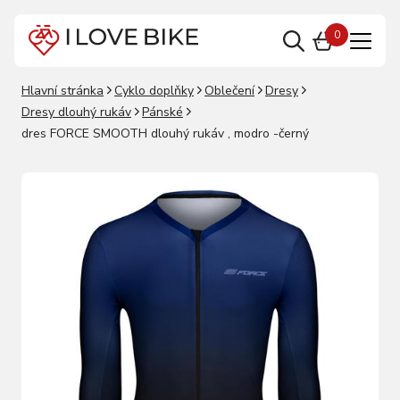
0
Hlavní stránka
Cyklo doplňky
Oblečení
Dresy
Dresy dlouhý rukáv
Pánské
dres FORCE SMOOTH dlouhý rukáv , modro -černý