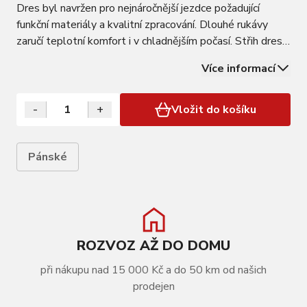
Dres byl navržen pro nejnáročnější jezdce požadující
funkční materiály a kvalitní zpracování. Dlouhé rukávy
zaručí teplotní komfort i v chladnějším počasí. Střih dresu
je sportovní, a tudíž dokonale padne na tělo. Zvolený
Více informací
materiál je velmi jemný, elastický a rychleschnoucí.
celorozepínací, 3 zadní…
-
+
Vložit do košíku
Pánské
ROZVOZ AŽ DO DOMU
při nákupu nad 15 000 Kč a do 50 km od našich
VÍCE INFORMACÍ
prodejen