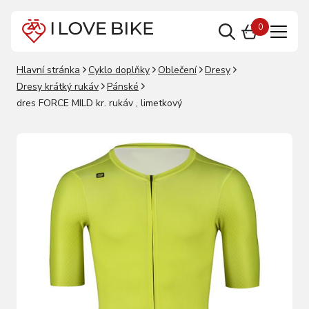
0
Hlavní stránka
Cyklo doplňky
Oblečení
Dresy
Dresy krátký rukáv
Pánské
dres FORCE MILD kr. rukáv , limetkový