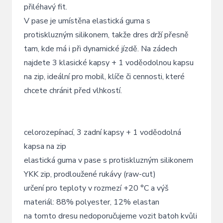
přiléhavý fit.
V pase je umístěna elastická guma s
protiskluzným silikonem, takže dres drží přesně
tam, kde má i při dynamické jízdě. Na zádech
najdete 3 klasické kapsy + 1 voděodolnou kapsu
na zip, ideální pro mobil, klíče či cennosti, které
chcete chránit před vlhkostí.
celorozepínací, 3 zadní kapsy + 1 voděodolná
kapsa na zip
elastická guma v pase s protiskluzným silikonem
YKK zip, prodloužené rukávy (raw-cut)
určení pro teploty v rozmezí +20 °C a výš
materiál: 88% polyester, 12% elastan
na tomto dresu nedoporučujeme vozit batoh kvůli