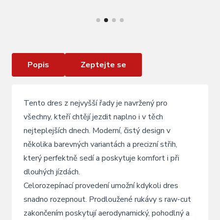
VÍCE INFORMACÍ
dres FORCE MILD kr. rukáv , limetkový
Popis
Zeptejte se
Tento dres z nejvyšší řady je navržený pro
všechny, kteří chtějí jezdit naplno i v těch
nejteplejších dnech. Moderní, čistý design v
několika barevných variantách a precizní střih,
který perfektně sedí a poskytuje komfort i při
dlouhých jízdách.
Celorozepínací provedení umožní kdykoli dres
snadno rozepnout. Prodloužené rukávy s raw-cut
zakončením poskytují aerodynamický, pohodlný a