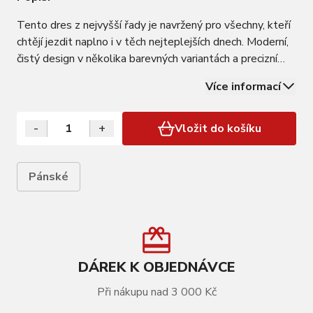
Tento dres z nejvyšší řady je navržený pro všechny, kteří
chtějí jezdit naplno i v těch nejteplejších dnech. Moderní,
čistý design v několika barevných variantách a precizní
střih, který perfektně sedí a poskytuje komfort i při
Více informací
dlouhých jízdách. Celorozepínací provedení umožní kdykoli
dres snadno…
-
+
Vložit do košíku
Pánské
DÁREK K OBJEDNÁVCE
Při nákupu nad 3 000 Kč