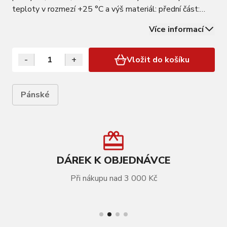
teploty v rozmezí +25 °C a výš materiál: přední část:
92% polyester, 8% elastan; zadní část: 90% polyester,
Více informací
10% elastan na tomto dresu nedoporučujeme vozit
batoh kvůli možnému odření…
-
+
Vložit do košíku
Pánské
DÁREK K OBJEDNÁVCE
Při nákupu nad 3 000 Kč
VÍCE INFORMACÍ
dres FORCE MTB MOUNT krátký rukáv , tm.
modrý