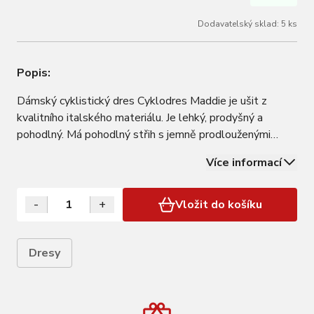
Dodavatelský sklad: 5 ks
Popis:
Dámský cyklistický dres Cyklodres Maddie je ušit z
kvalitního italského materiálu. Je lehký, prodyšný a
pohodlný. Má pohodlný střih s jemně prodlouženými
rukávy a třemi zadními kapsami. Z přední strany má dres
Více informací
kvalitní YKK aretační zip pro pohodlí při jízdě (snadno se
ovládá i jednou rukou, během…
-
+
Vložit do košíku
Dresy