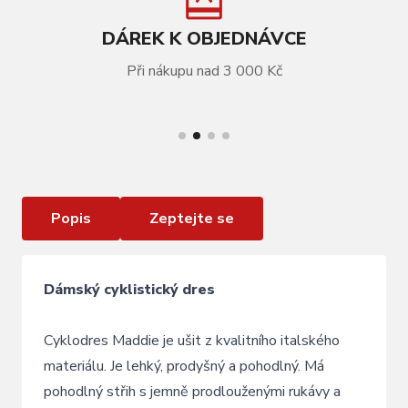
DÁREK K OBJEDNÁVCE
Při nákupu nad 3 000 Kč
VÍCE INFORMACÍ
Dres KELLYS MADDIE 3 MIST krátký rukáv - S
Popis
Zeptejte se
Dámský cyklistický dres
Cyklodres Maddie je ušit z kvalitního italského
materiálu. Je lehký, prodyšný a pohodlný. Má
pohodlný střih s jemně prodlouženými rukávy a