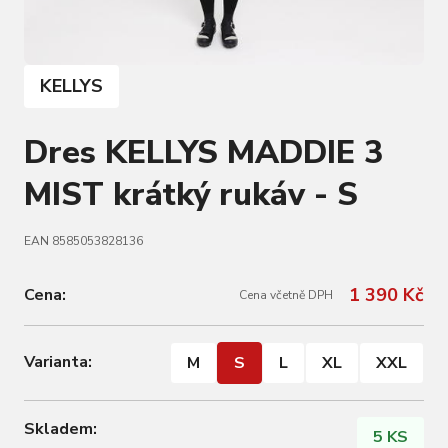
KELLYS
Dres KELLYS MADDIE 3
MIST krátký rukáv - S
EAN 8585053828136
1 390 Kč
Cena:
Cena včetně DPH
Varianta:
M
S
L
XL
XXL
Skladem:
5 KS