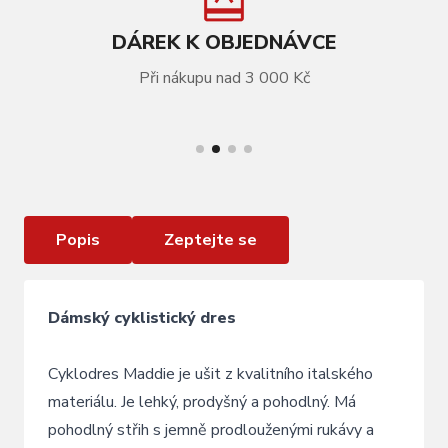
DÁREK K OBJEDNÁVCE
Při nákupu nad 3 000 Kč
VÍCE INFORMACÍ
Dres KELLYS MADDIE 3 MIST krátký rukáv - S
Popis
Zeptejte se
Dámský cyklistický dres
Cyklodres Maddie je ušit z kvalitního italského
materiálu. Je lehký, prodyšný a pohodlný. Má
pohodlný střih s jemně prodlouženými rukávy a