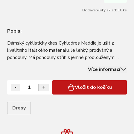
Dodavatelský sklad: 10 ks
Popis:
Dámský cyklistický dres Cyklodres Maddie je ušit z
kvalitního italského materiálu. Je lehký, prodyšný a
pohodlný. Má pohodlný střih s jemně prodlouženými
rukávy a třemi zadními kapsami. Z přední strany má dres
Více informací
kvalitní YKK aretační zip pro pohodlí při jízdě (snadno se
ovládá i jednou rukou, během…
-
+
Vložit do košíku
Dresy