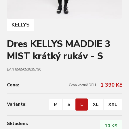
KELLYS
Dres KELLYS MADDIE 3
MIST krátký rukáv - S
EAN 8585053835790
1 390 Kč
Cena:
Cena včetně DPH
Varianta:
M
S
L
XL
XXL
Skladem:
10 KS