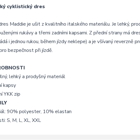
ý cyklistický dres
res Maddie je ušit z kvalitního italského materiálu. Je lehký, p
uženými rukávy a třemi zadními kapsami. Z přední strany má dres k
ádá i jednou rukou, během jízdy neklepe) a je všívaný reverzně pr
pro bezpečnost při jízdě.
ROBNOSTI
ný, lehký a prodyšný materiál
í kapsy
ní YKK zip
ILY
iál: 90% polyester, 10% elastan
ti: S, M, L, XL, XXL