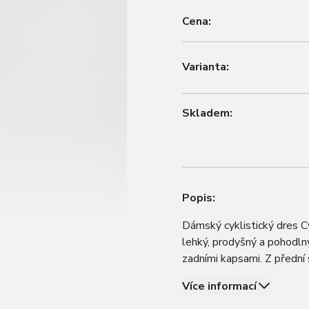
Cena:
Varianta:
Skladem:
Popis:
Dámský cyklistický dres Cy
lehký, prodyšný a pohodln
zadními kapsami. Z přední s
(snadno se ovládá i jedno
Více informací