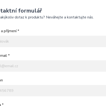
taktní formulář
akýkoliv dotaz k produktu? Neváhejte a kontaktujte nás.
a příjmení *
mail *
on
a *