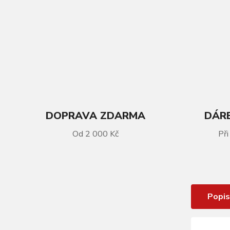
DOPRAVA ZDARMA
DÁRE
VÍCE INFORMACÍ
Od 2 000 Kč
Při
Dres KELLYS MADDIE 3 MEADOW
krátký rukáv - S
Popis