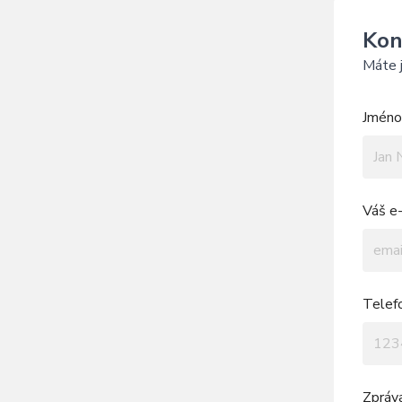
Kon
Máte j
Jméno 
Váš e-
Telef
Zpráv