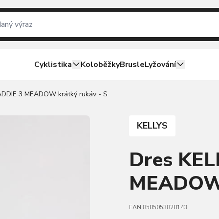
Cyklistika
Koloběžky
Brusle
Lyžování
ADDIE 3 MEADOW krátký rukáv - S
KELLYS
Dres KEL
MEADOW k
EAN 8585053828143