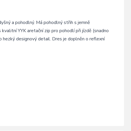
rodyšný a pohodlný. Má pohodlný střih s jemně
valitní YYK aretační zip pro pohodlí při jízdě (snadno
o hezký designový detail. Dres je doplněn o reflexní