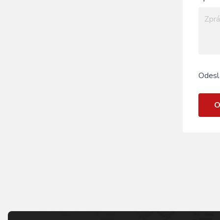
Odesl
O