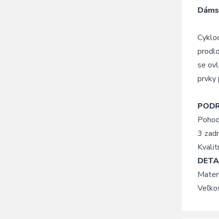
Dámsk
Cyklod
prodlo
se ovl
prvky 
POD
Pohodl
3 zadn
Kvalit
DETA
Mater
Veľkos