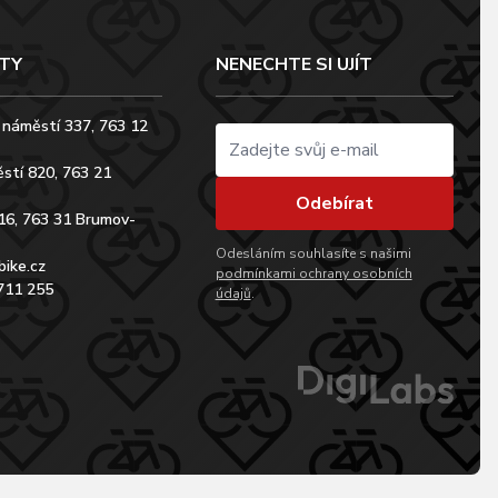
TY
NENECHTE SI UJÍT
 náměstí 337, 763 12
stí 820, 763 21
Odebírat
16, 763 31 Brumov-
Odesláním souhlasíte s našimi
bike.cz
podmínkami ochrany osobních
711 255
údajů
.