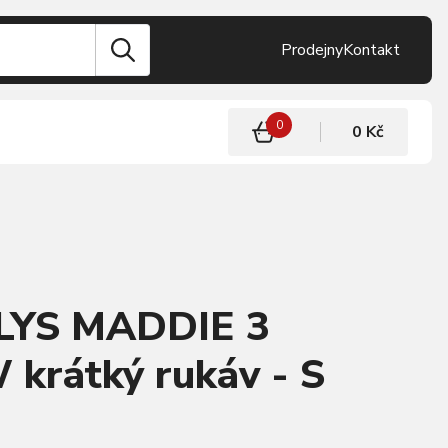
Prodejny
Kontakt
0
0 Kč
LYS MADDIE 3
rátký rukáv - S