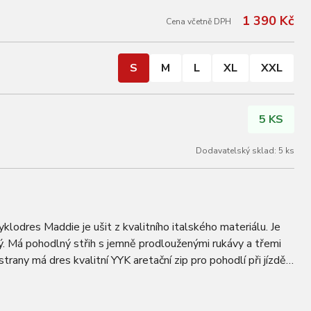
1 390 Kč
Cena včetně DPH
S
M
L
XL
XXL
5 KS
Dodavatelský sklad: 5 ks
klodres Maddie je ušit z kvalitního italského materiálu. Je
ý. Má pohodlný střih s jemně prodlouženými rukávy a třemi
trany má dres kvalitní YYK aretační zip pro pohodlí při jízdě
u rukou, během…