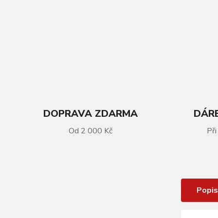
DOPRAVA ZDARMA
DÁRE
VÍCE INFORMACÍ
Od 2 000 Kč
Při
Dres KELLYS MADDIE 3 FANCY
krátký rukáv - S
Popis