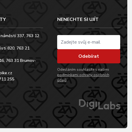
TY
NENECHTE SI UJÍT
 náměstí 337, 763 12
stí 820, 763 21
Odebírat
16, 763 31 Brumov-
Odesláním souhlasíte s našimi
bike.cz
podmínkami ochrany osobních
711 255
údajů
.