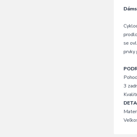
Dámsk
Cyklod
prodlo
se ovl
prvky 
POD
Pohodl
3 zadn
Kvalit
DETA
Mater
Veľkos