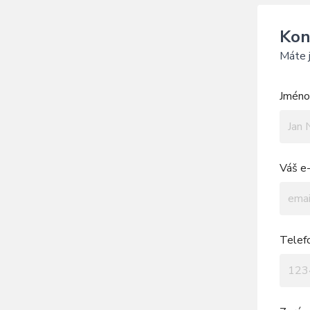
Kon
Máte j
Jméno 
Váš e-
Telef