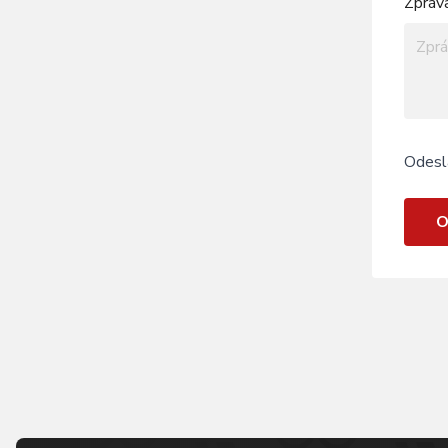
Zpráv
Odesl
O