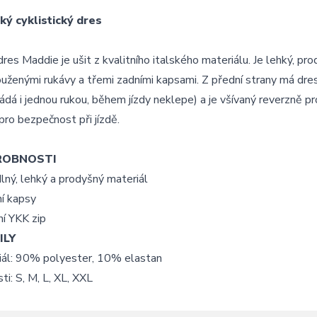
ý cyklistický dres
res Maddie je ušit z kvalitního italského materiálu. Je lehký, p
uženými rukávy a třemi zadními kapsami. Z přední strany má dres k
ádá i jednou rukou, během jízdy neklepe) a je všívaný reverzně pr
pro bezpečnost při jízdě.
ROBNOSTI
ný, lehký a prodyšný materiál
í kapsy
ní YKK zip
ILY
iál: 90% polyester, 10% elastan
ti: S, M, L, XL, XXL