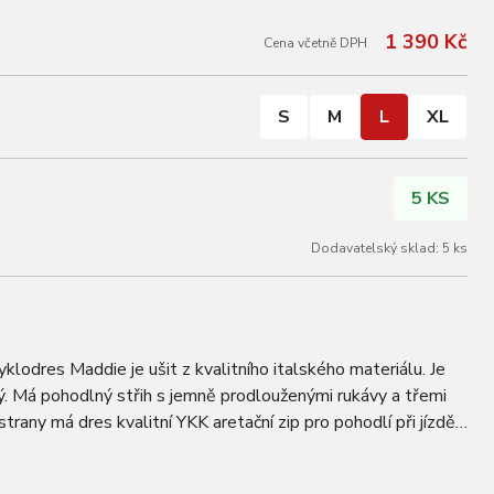
1 390 Kč
Cena včetně DPH
S
M
L
XL
5 KS
Dodavatelský sklad: 5 ks
klodres Maddie je ušit z kvalitního italského materiálu. Je
ý. Má pohodlný střih s jemně prodlouženými rukávy a třemi
trany má dres kvalitní YKK aretační zip pro pohodlí při jízdě
u rukou, během…