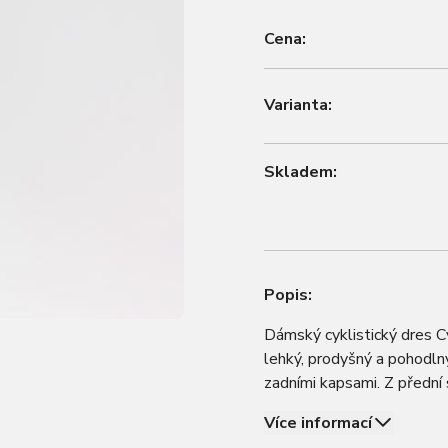
Cena:
Varianta:
Skladem:
Popis:
Dámský cyklistický dres Cy
lehký, prodyšný a pohodln
zadními kapsami. Z přední s
(snadno se ovládá i jedno
Více informací