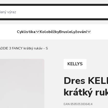
Cyklistika
Koloběžky
Brusle
Lyžování
DDIE 3 FANCY krátký rukáv - S
KELLYS
Dres KE
krátký ru
EAN 8585053836414