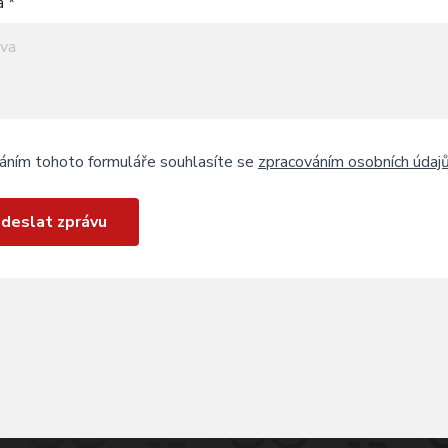
a *
áním tohoto formuláře souhlasíte se
zpracováním osobních údaj
deslat zprávu