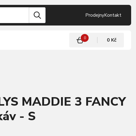
Prodejny
Kontakt
0
0 Kč
LLYS MADDIE 3 FANCY
káv - S