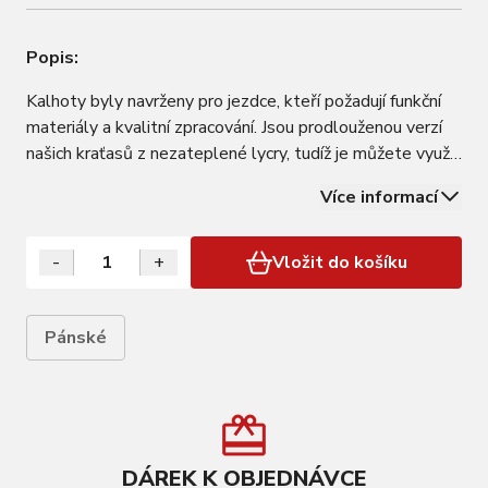
Popis:
Kalhoty byly navrženy pro jezdce, kteří požadují funkční
materiály a kvalitní zpracování. Jsou prodlouženou verzí
našich kraťasů z nezateplené lycry, tudíž je můžete využít
hlavně na jaře při ranních nebo večerních vyjížďkách.
Více informací
Podpatěnka bude držet kalhoty na místě, jednoduchý
design sladíte se…
-
+
Vložit do košíku
Pánské
DÁREK K OBJEDNÁVCE