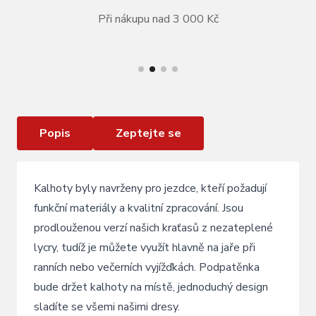
Při nákupu nad 3 000 Kč
VÍCE INFORMACÍ
kalhoty FORCE SPRING se šráky a vložkou ,
černé
Popis
Zeptejte se
Kalhoty byly navrženy pro jezdce, kteří požadují
funkční materiály a kvalitní zpracování. Jsou
prodlouženou verzí našich kraťasů z nezateplené
lycry, tudíž je můžete využít hlavně na jaře při
ranních nebo večerních vyjížďkách. Podpatěnka
bude držet kalhoty na místě, jednoduchý design
sladíte se všemi našimi dresy.