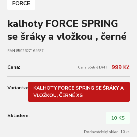
FORCE
kalhoty FORCE SPRING
se šráky a vložkou , černé
EAN 8592627164637
999 Kč
Cena:
Cena včetně DPH
Varianta:
KALHOTY FORCE SPRING SE ŠRÁKY A
VLOŽKOU, ČERNÉ XS
Skladem:
10 KS
Dodavatelský sklad: 10 ks