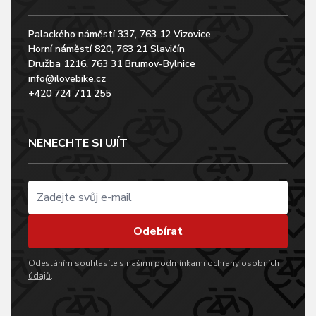
Palackého náměstí 337, 763 12 Vizovice
Horní náměstí 820, 763 21 Slavičín
Družba 1216, 763 31 Brumov-Bylnice
info@ilovebike.cz
+420 724 711 255
NENECHTE SI UJÍT
Odebírat
Odesláním souhlasíte s našimi
podmínkami ochrany osobních
údajů
.