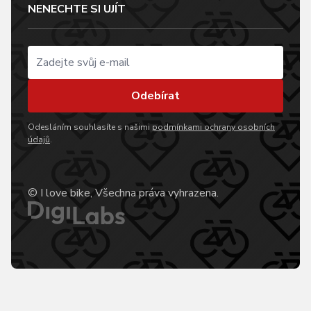
NENECHTE SI UJÍT
Odebírat
Odesláním souhlasíte s našimi
podmínkami ochrany osobních
údajů
.
© I love bike, Všechna práva vyhrazena.