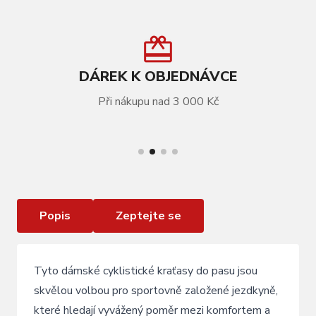
DÁREK K OBJEDNÁVCE
Při nákupu nad 3 000 Kč
VÍCE INFORMACÍ
kraťasy F BRAVE LADY do pasu s vložkou , černé
Popis
Zeptejte se
Tyto dámské cyklistické kraťasy do pasu jsou
skvělou volbou pro sportovně založené jezdkyně,
které hledají vyvážený poměr mezi komfortem a