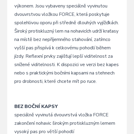
výkonem. Jsou vybaveny speciálně vyvinutou
dvouvrstvou vložkou FORCE, která poskytuje
spolehlivou oporu při středně dlouhých vyjížďkách.
Široký protiskluzný lem na nohavicích udrží kraťasy
na místě bez nepříjemného stahování, zatímco
vyšší pas přispívá k celkovému pohodlí během
jízdy. Reflexní prvky zajišťují lepší viditelnost za
snížené viditelnosti. K dispozici ve verzi bez kapes
nebo s praktickými bočními kapsami na stehnech
pro drobnosti, které chcete mít po ruce.
BEZ BOČNÍ KAPSY
speciálně vyvinutá dvouvrstvá vložka FORCE
zakončení nohavic širokým protiskluzným lemem
vysoký pas pro větší pohodlí