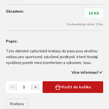
Skladem:
10 KS
Dodavatelský sklad: 10 ks
Popis:
Tyto dámské cyklistické kraťasy do pasu jsou skvělou
volbou pro sportovně založené jezdkyně, které hledají
vyvážený poměr mezi komfortem a výkonem. Jsou
vybaveny speciálně vyvinutou dvouvrstvou vložkou
Více informací
FORCE, která poskytuje spolehlivou oporu při středně
dlouhých vyjížďkách. Široký protiskluzný lem…
-
+
Vložit do košíku
Kraťasy