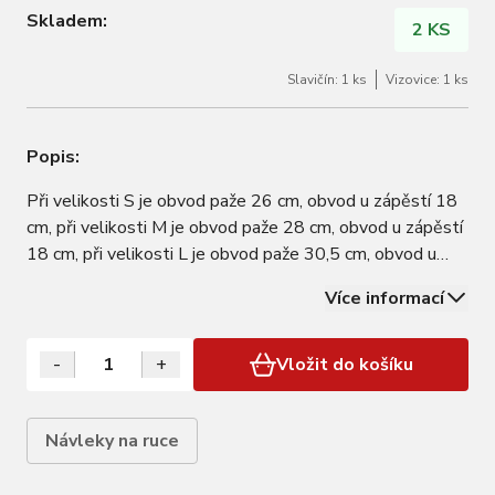
Skladem:
2 KS
Slavičín: 1 ks
Vizovice: 1 ks
Popis:
Při velikosti S je obvod paže 26 cm, obvod u zápěstí 18
cm, při velikosti M je obvod paže 28 cm, obvod u zápěstí
18 cm, při velikosti L je obvod paže 30,5 cm, obvod u
zápěstí 18 cm a při velikosti XL je obvod paže 32 cm,
Více informací
obvod u zápěstí 19 cm. Doporučujeme brát návleky s
sebou na vyjížďky, když je…
-
+
Vložit do košíku
Návleky na ruce