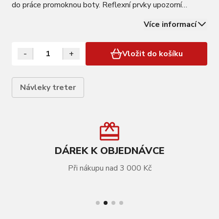
do práce promoknou boty. Reflexní prvky upozorní
každého řidiče na to, že jedete před ním. Návleky obujete
Více informací
jednoduše tak, že je jako první natáhnete na nohu,
povytáhnete výše, následně…
-
+
Vložit do košíku
Návleky treter
DÁREK K OBJEDNÁVCE
Při nákupu nad 3 000 Kč
VÍCE INFORMACÍ
návleky treter F FAST bez zipu MTB , černé