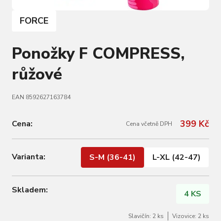
FORCE
Ponožky F COMPRESS,
růžové
EAN 8592627163784
399 Kč
Cena:
Cena včetně DPH
Varianta:
S-M (36-41)
L-XL (42-47)
Skladem:
4 KS
Slavičín: 2 ks
Vizovice: 2 ks