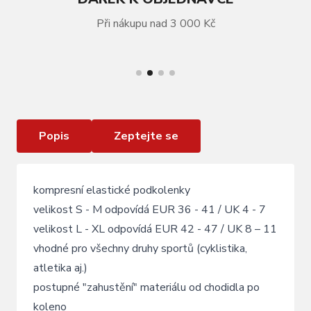
Při nákupu nad 3 000 Kč
VÍCE INFORMACÍ
Ponožky F COMPRESS, růžové
Popis
Zeptejte se
kompresní elastické podkolenky
velikost S - M odpovídá EUR 36 - 41 / UK 4 - 7
velikost L - XL odpovídá EUR 42 - 47 / UK 8 – 11
vhodné pro všechny druhy sportů (cyklistika,
atletika aj.)
postupné "zahustění" materiálu od chodidla po
koleno