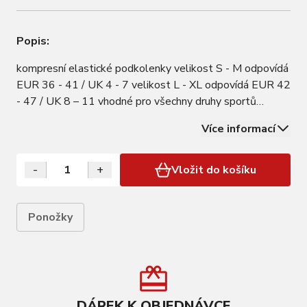
Popis:
kompresní elastické podkolenky velikost S - M odpovídá
EUR 36 - 41 / UK 4 - 7 velikost L - XL odpovídá EUR 42
- 47 / UK 8 – 11 vhodné pro všechny druhy sportů
(cyklistika, atletika aj.) postupné "zahustění" materiálu
Více informací
od chodidla po koleno kompresní třída - podpůrná, 18-
21mmHg
-
+
Vložit do košíku
Ponožky
DÁREK K OBJEDNÁVCE