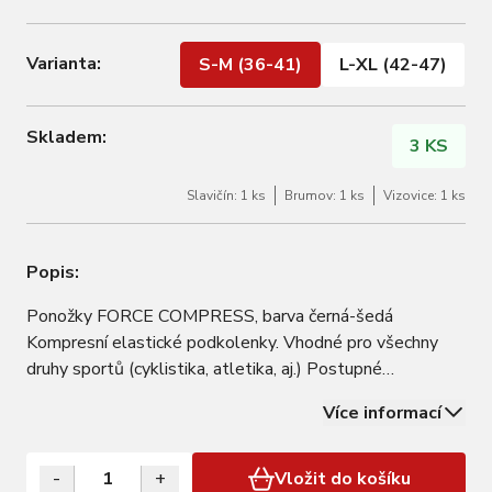
Varianta:
S-M (36-41)
L-XL (42-47)
Skladem:
3 KS
Slavičín: 1 ks
Brumov: 1 ks
Vizovice: 1 ks
Popis:
Ponožky FORCE COMPRESS, barva černá-šedá
Kompresní elastické podkolenky. Vhodné pro všechny
druhy sportů (cyklistika, atletika, aj.) Postupné
"zahuštění" materiálu od chodidla po koleno. Dostupné
Více informací
barevné varianty: fluo-černé, modro-oranžové,
petrolejovo-červené, růžové, šedo-fluo, černo-šedé,
bordó…
-
+
Vložit do košíku