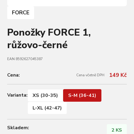
FORCE
Ponožky FORCE 1,
růžovo-černé
EAN 8592627045387
149 Kč
Cena:
Cena včetně DPH
Varianta:
XS (30-35)
S-M (36-41)
L-XL (42-47)
Skladem:
2 KS