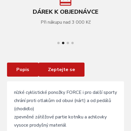
DÁREK K OBJEDNÁVCE
Při nákupu nad 3 000 Kč
VÍCE INFORMACÍ
Ponožky FORCE 1, růžovo-černé
Popis
Zeptejte se
nízké cyklistické ponožky FORCE i pro další sporty
chrání proti otlakům od obuvi (nárt) a od pedálů
(chodidlo)
zpevněné zátěžové partie kotníku a achilovky
vysoce prodyšný materiál