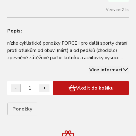
Vizovice: 2 ks
Popis:
nízké cyklistické ponožky FORCE i pro další sporty chrání
proti otlakům od obuvi (nárt) a od pedálů (chodidlo)
zpevněné zátěžové partie kotníku a achilovky vysoce
prodyšný materiál důmyslné boční odvětrání, ponožky
Více informací
označeny R + L materiál: 85% polyamid, 12% polyester,
3% elastan barva:…
-
+
Vložit do košíku
Ponožky