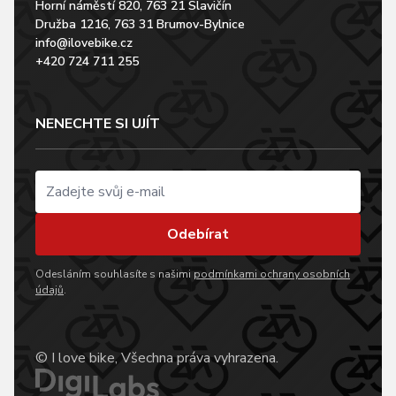
Horní náměstí 820, 763 21 Slavičín
Družba 1216, 763 31 Brumov-Bylnice
info@ilovebike.cz
+420 724 711 255
NENECHTE SI UJÍT
Odebírat
Odesláním souhlasíte s našimi
podmínkami ochrany osobních
údajů
.
© I love bike, Všechna práva vyhrazena.