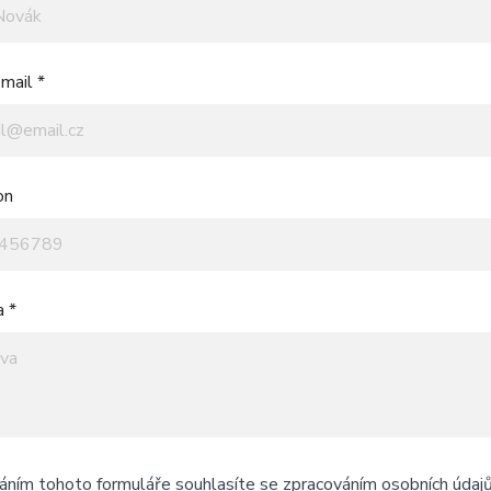
mail *
on
a *
áním tohoto formuláře souhlasíte se
zpracováním osobních údaj