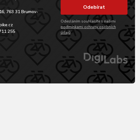
Odebírat
16, 763 31 Brumov-
Odesláním souhlasíte s našimi
bike.cz
podmínkami ochrany osobních
711 255
údajů
.