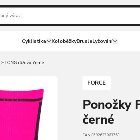
Cyklistika
Koloběžky
Brusle
Lyžování
CE LONG růžovo-černé
FORCE
Ponožky 
černé
EAN 8592627063763