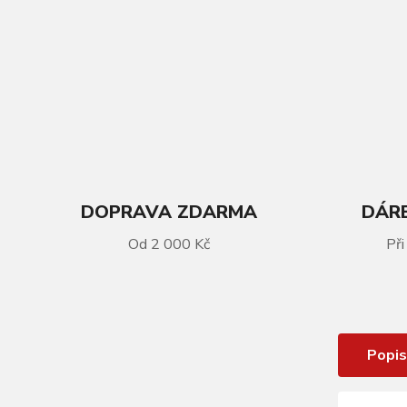
DOPRAVA ZDARMA
DÁRE
Od 2 000 Kč
Při
VÍCE INFORMACÍ
Ponožky FORCE LONG růžovo-černé
Popis