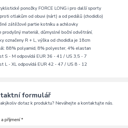
cyklistické ponožky FORCE LONG i pro další sporty
 proti otlakům od obuvi (nárt) a od pedálů (chodidlo)
né zátěžové partie kotníku a achilovky
 prodyšný materiál, důmyslné boční odvětrání,
ky označeny R + L, výška od chodidla je 18cm
iál: 88% polyamid, 8% polyester, 4% elastan
st S - M odpovídá EUR 36 - 41 / US 3,5 - 7
st L - XL odpovídá EUR 42 - 47 / US 8 - 12
taktní formulář
akýkoliv dotaz k produktu? Neváhejte a kontaktujte nás.
a příjmení *