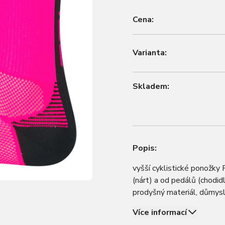
Cena:
Varianta:
Skladem:
Popis:
vyšší cyklistické ponožky
(nárt) a od pedálů (chodid
prodyšný materiál, důmysl
chodidla je 18cm materiá
Více informací