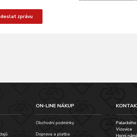
deslat zprávu
ON-LINE NÁKUP
KONTAK
Obchodní podmínky
Palackého
Vizovice
dajů
Doprava a platba
Horní námě