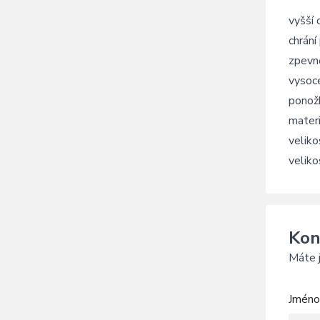
vyšší 
chrání
zpevně
vysoce
ponož
mater
veliko
veliko
Kon
Máte j
Jméno 