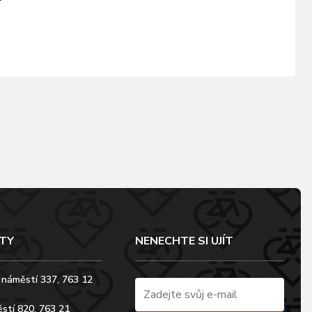
TY
NENECHTE SI UJÍT
 náměstí 337, 763 12
stí 820, 763 21