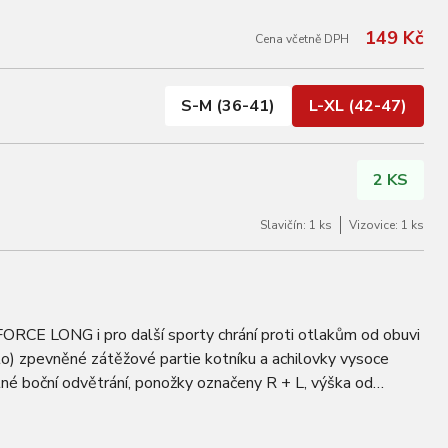
149 Kč
Cena včetně DPH
S-M (36-41)
L-XL (42-47)
2 KS
Slavičín: 1 ks
Vizovice: 1 ks
 FORCE LONG i pro další sporty chrání proti otlakům od obuvi
lo) zpevněné zátěžové partie kotníku a achilovky vysoce
né boční odvětrání, ponožky označeny R + L, výška od
l: 88% polyamid, 8% polyester…