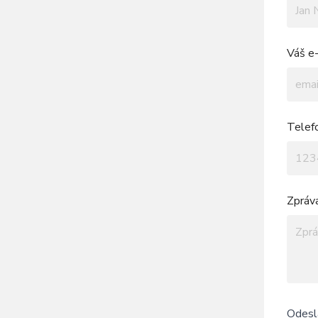
Váš e-
Telef
Zpráv
Odesl