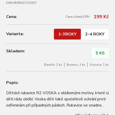
EAN 8595627132637
199 Kč
Cena:
Cena včetně DPH
Varianta:
1-3ROKY
2-4 ROKY
Skladem:
5 KS
Slavičín: 2 ks
Brumov: 2 ks
Vizovice: 1 ks
Popis:
Dětské rukavice R2 VOSKA s oblíbenými motivy, které si
děti rády oblíbí. Voska děti také spolehlivě ochrání proti
odřeninám při případných pádech. Rukavice se snadno
oblékají díky dostatečně širokému otvoru a také