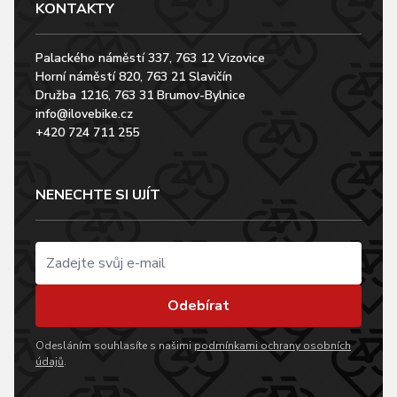
KONTAKTY
Palackého náměstí 337, 763 12 Vizovice
Horní náměstí 820, 763 21 Slavičín
Družba 1216, 763 31 Brumov-Bylnice
info@ilovebike.cz
+420 724 711 255
NENECHTE SI UJÍT
Odebírat
Odesláním souhlasíte s našimi
podmínkami ochrany osobních
údajů
.