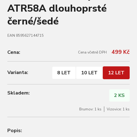
ATR58A dlouhoprsté
černé/šedé
EAN 8595627144715
499 Kč
Cena:
Cena včetně DPH
Varianta:
8 LET
10 LET
12 LET
Skladem:
2 KS
Brumov: 1 ks
Vizovice: 1 ks
Popis: