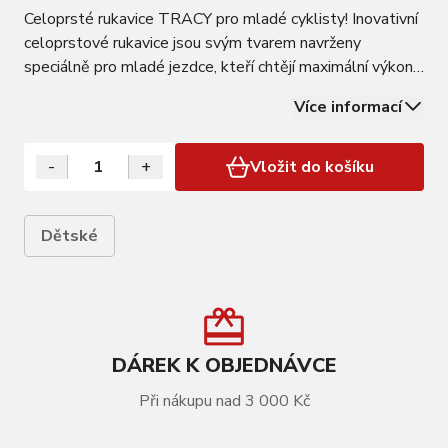
Celoprsté rukavice TRACY pro mladé cyklisty! Inovativní
celoprstové rukavice jsou svým tvarem navrženy
speciálně pro mladé jezdce, kteří chtějí maximální výkon
a pohodlí. Klíčové vlastnosti jsou protiskluzový potisk na
Více informací
dlani, pohodlná manžeta místo suchého zipu a pro
perfektní úchop nepolstrovaná…
-
+
Vložit do košíku
Dětské
DÁREK K OBJEDNÁVCE
Při nákupu nad 3 000 Kč
VÍCE INFORMACÍ