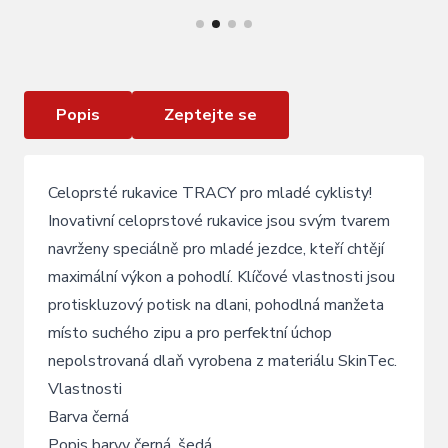
Rukavice R2 Tracy ATR58A dlouhoprsté černé/
šedé
Popis
Zeptejte se
Celoprsté rukavice TRACY pro mladé cyklisty!
Inovativní celoprstové rukavice jsou svým tvarem
navrženy speciálně pro mladé jezdce, kteří chtějí
maximální výkon a pohodlí. Klíčové vlastnosti jsou
protiskluzový potisk na dlani, pohodlná manžeta
místo suchého zipu a pro perfektní úchop
nepolstrovaná dlaň vyrobena z materiálu SkinTec.
Vlastnosti
Barva černá
Popis barvy černá, šedá