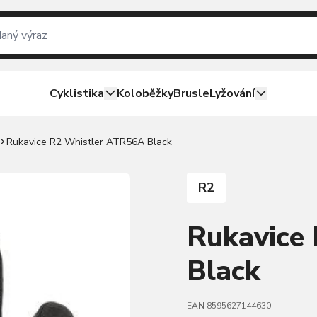
Cyklistika
Koloběžky
Brusle
Lyžování
Rukavice R2 Whistler ATR56A Black
R2
Rukavice
Black
EAN 8595627144630