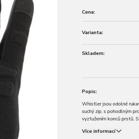
Cena:
Varianta:
Skladem:
Popis:
Whistler jsou odolné rukav
suchý zip, s pohodlným pro
vyztužením konců prstů. S
Vlastnosti Barva černá Po
Více informací