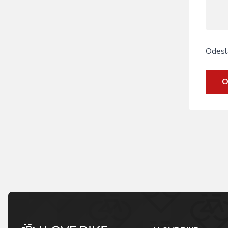
Odesl
O