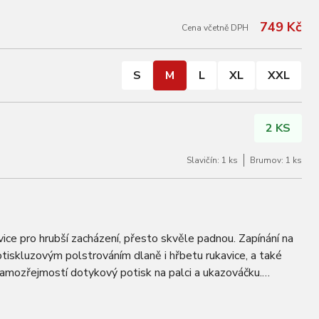
749 Kč
Cena včetně DPH
S
M
L
XL
XXL
2 KS
Slavičín: 1 ks
Brumov: 1 ks
ice pro hrubší zacházení, přesto skvěle padnou. Zapínání na
tiskluzovým polstrováním dlaně i hřbetu rukavice, a také
amozřejmostí dotykový potisk na palci a ukazováčku.
pis barvy černá Popis…