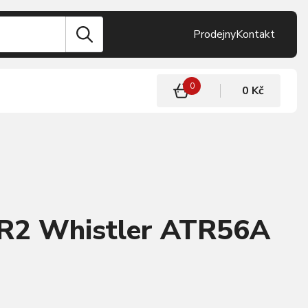
Prodejny
Kontakt
0
0 Kč
 R2 Whistler ATR56A