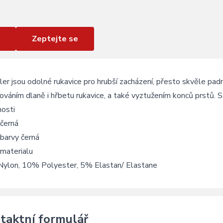
Zeptejte se
er jsou odolné rukavice pro hrubší zacházení, přesto skvěle pad
ováním dlaně i hřbetu rukavice, a také vyztužením konců prstů. 
nosti
 černá
barvy černá
materialu
ylon, 10% Polyester, 5% Elastan/ Elastane
taktní formulář