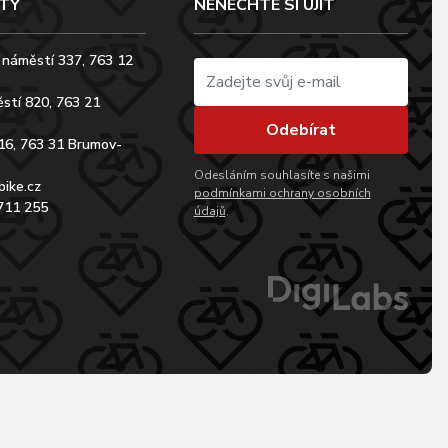
TY
NENECHTE SI UJÍT
 náměstí 337, 763 12
stí 820, 763 21
Odebírat
16, 763 31 Brumov-
Odesláním souhlasíte s našimi
bike.cz
podmínkami ochrany osobních
711 255
údajů
.