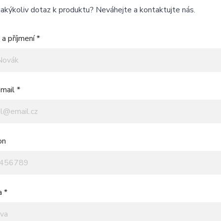
akýkoliv dotaz k produktu? Neváhejte a kontaktujte nás.
a příjmení *
mail *
on
a *