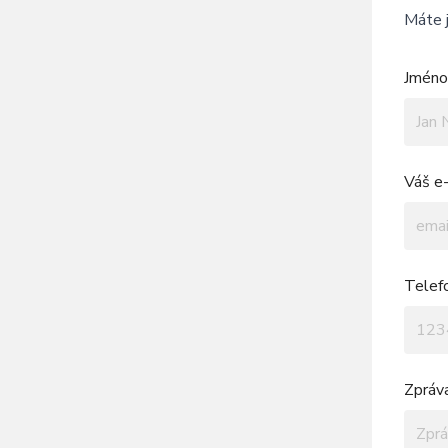
Máte j
Jméno 
Váš e-
Telef
Zpráv