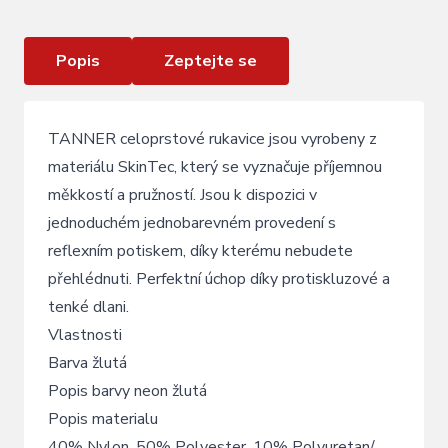
Popis
Zeptejte se
TANNER celoprstové rukavice jsou vyrobeny z
materiálu SkinTec, který se vyznačuje příjemnou
měkkostí a pružností. Jsou k dispozici v
jednoduchém jednobarevném provedení s
reflexním potiskem, díky kterému nebudete
přehlédnuti. Perfektní úchop díky protiskluzové a
tenké dlani.
Vlastnosti
Barva žlutá
Popis barvy neon žlutá
Popis materialu
40% Nylon, 50% Polyester, 10% Polyuretan/