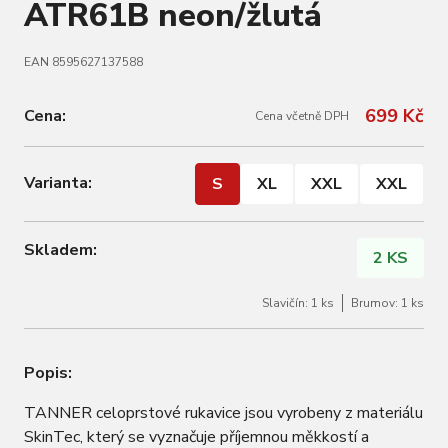
ATR61B neon/žlutá
EAN 8595627137588
699 Kč
Cena:
Cena včetně DPH
Varianta:
S
XL
XXL
XXL
Skladem:
2 KS
Slavičín: 1 ks
Brumov: 1 ks
Popis:
TANNER celoprstové rukavice jsou vyrobeny z materiálu
SkinTec, který se vyznačuje příjemnou měkkostí a