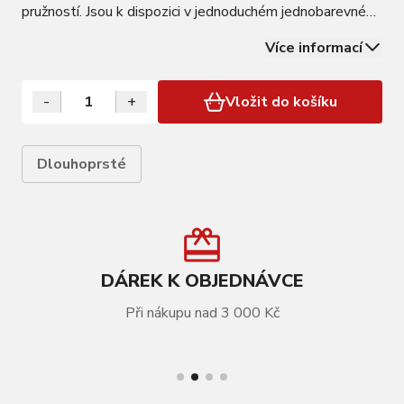
pružností. Jsou k dispozici v jednoduchém jednobarevném
provedení s reflexním potiskem, díky kterému nebudete
Více informací
přehlédnuti. Perfektní úchop díky protiskluzové a tenké
dlani. Vlastnosti Barva žlutá…
-
+
Vložit do košíku
Dlouhoprsté
DÁREK K OBJEDNÁVCE
Při nákupu nad 3 000 Kč
VÍCE INFORMACÍ
Rukavice R2 Tanner ATR61B neon/žlutá