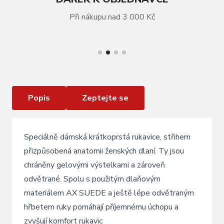
Při nákupu nad 3 000 Kč
VÍCE INFORMACÍ
Rukavice R2 Ombra šedá / bílá gel
Popis
Zeptejte se
Speciálně dámská krátkoprstá rukavice, střihem
přizpůsobená anatomii ženských dlaní. Ty jsou
chráněny gelovými výstelkami a zároveň
odvětrané. Spolu s použitým dlaňovým
materiálem AX SUEDE a ještě lépe odvětraným
hřbetem ruky pomáhají příjemnému úchopu a
zvyšují komfort rukavic