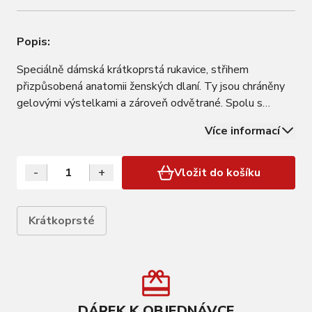
Popis:
Speciálně dámská krátkoprstá rukavice, střihem
přizpůsobená anatomii ženských dlaní. Ty jsou chráněny
gelovými výstelkami a zároveň odvětrané. Spolu s
použitým dlaňovým materiálem AX SUEDE a ještě lépe
Více informací
odvětraným hřbetem ruky pomáhají příjemnému úchopu a
zvyšují komfort rukavic
-
+
Vložit do košíku
Krátkoprsté
DÁREK K OBJEDNÁVCE