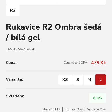
R2
Rukavice R2 Ombra šedá
/ bílá gel
EAN 8595627145941
479 Kč
Cena:
Cena včetně DPH
Varianta:
XS
S
M
L
Skladem:
6 KS
Slavičín: 1 ks
Brumov: 3 ks
Vizovice: 2 ks