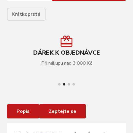
Krátkoprsté
DÁREK K OBJEDNÁVCE
Při nákupu nad 3 000 Kč
VÍCE INFORMACÍ
Rukavice R2 Vittoria ATR50F /pink double gel
Popis
Zeptejte se