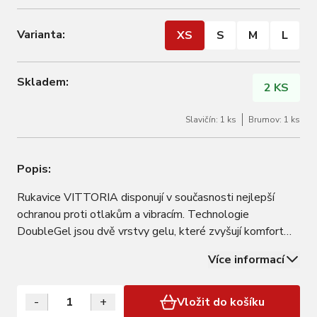
Varianta:
XS
S
M
L
Skladem:
2 KS
Slavičín: 1 ks
Brumov: 1 ks
Popis:
Rukavice VITTORIA disponují v současnosti nejlepší
ochranou proti otlakům a vibracím. Technologie
DoubleGel jsou dvě vrstvy gelu, které zvyšují komfort
úchopu řídítek.
Více informací
-
+
Vložit do košíku