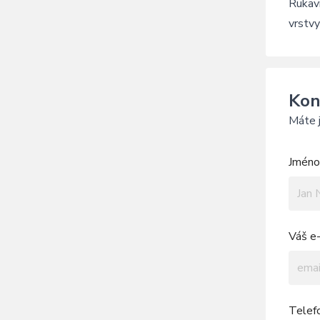
Rukavi
vrstvy
Kon
Máte j
Jméno 
Váš e-
Telef