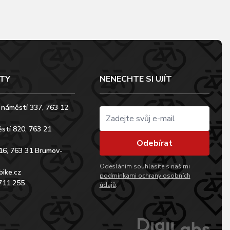
TY
NENECHTE SI UJÍT
 náměstí 337, 763 12
stí 820, 763 21
Odebírat
16, 763 31 Brumov-
Odesláním souhlasíte s našimi
bike.cz
podmínkami ochrany osobních
711 255
údajů
.