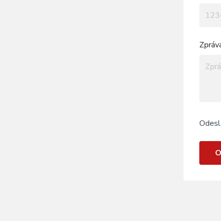
Zpráv
Odesl
O