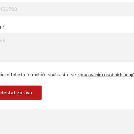
a *
áním tohoto formuláře souhlasíte se
zpracováním osobních údaj
deslat zprávu