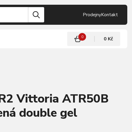
Prodejny
Kontakt
0
0 Kč
 R2 Vittoria ATR50B
lená double gel