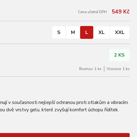
549 Kč
Cena včetně DPH
S
M
L
XL
XXL
2 KS
Brumov: 1 ks
Vizovice: 1 ks
jí v současnosti nejlepší ochranou proti otlakům a vibracím.
 dvě vrstvy gelu, které zvyšují komfort úchopu řídítek.