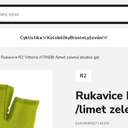
Cyklistika
Koloběžky
Brusle
Lyžování
Rukavice R2 Vittoria ATR50B /limet zelená double gel
R2
Rukavice
/limet ze
EAN 8595627142391