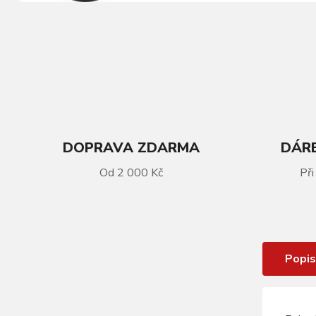
DOPRAVA ZDARMA
DÁRE
VÍCE INFORMACÍ
Od 2 000 Kč
Při
Rukavice R2 Vittoria ATR50B /limet
zelená double gel
Popis