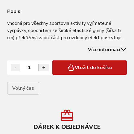
Popis:
vhodná pro všechny sportovní aktivity vyjímatelné
vycpávky, spodní lem ze široké elastické gumy (šířka 5
cm) překřížená zadní část pro ozdobný efekt poskytuje
menší zpevnění než podprsenka Grace materiál: 80%
Více informací
nylon, 20% elastan vyztužené košíčky: 100% polyester
baleno v sáčku
-
+
Vložit do košíku
Volný čas
DÁREK K OBJEDNÁVCE