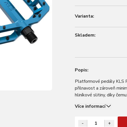
Varianta:
Skladem:
Popis:
Platformové pedály KLS F
přilnavost a zároveň minim
hliníkové slitiny, díky če
kombinaci s ekonomickými 
Více informací
-
+