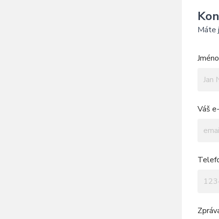
Kon
Máte j
Jméno 
Váš e-
Telef
Zpráv