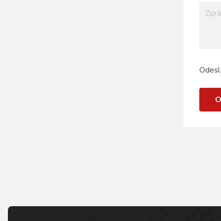
Odesl
O