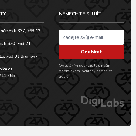
TY
NENECHTE SI UJÍT
 náměstí 337, 763 12
stí 820, 763 21
Odebírat
16, 763 31 Brumov-
Odesláním souhlasíte s našimi
bike.cz
podmínkami ochrany osobních
711 255
údajů
.