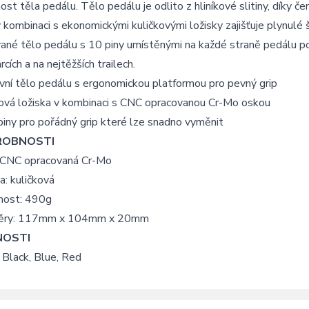
st těla pedálu. Tělo pedálu je odlito z hliníkové slitiny, díky 
 kombinaci s ekonomickými kuličkovými ložisky zajišťuje plynulé 
ané tělo pedálu s 10 piny umístěnými na každé straně pedálu posky
rcích a na nejtěžších trailech.
ní tělo pedálu s ergonomickou platformou pro pevný grip
ková ložiska v kombinaci s CNC opracovanou Cr-Mo oskou
iny pro pořádný grip které lze snadno vyměnit
ROBNOSTI
 CNC opracovaná Cr-Mo
a: kuličková
ost: 490g
ěry: 117mm x 104mm x 20mm
OSTI
 Black, Blue, Red