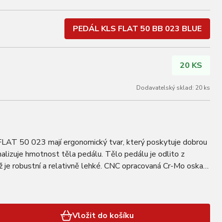
PEDÁL KLS FLAT 50 BB 023 BLUE
20 KS
Dodavatelský sklad: 20 ks
LAT 50 023 mají ergonomický tvar, který poskytuje dobrou
alizuje hmotnost těla pedálu. Tělo pedálu je odlito z
muž je robustní a relativně lehké. CNC opracovaná Cr-Mo oska v
kuličkovými ložisky…
Vložit do košíku