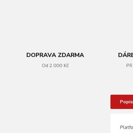
DOPRAVA ZDARMA
DÁRE
Od 2 000 Kč
Při
VÍCE INFORMACÍ
Pedál KLS FLAT 50 BB 023 blue
Popis
Platf