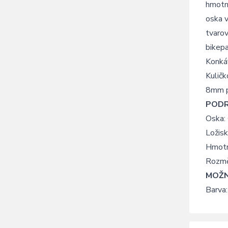
hmotno
oska v
tvarov
bikepa
Konkáv
Kulič
8mm p
POD
Oska:
Ložisk
Hmotn
Rozm
MOŽN
Barva: