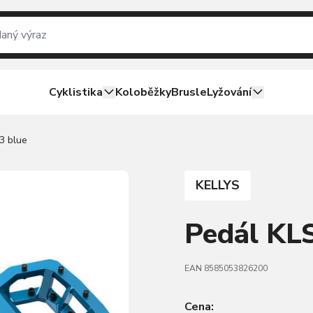
Cyklistika
Koloběžky
Brusle
Lyžování
3 blue
KELLYS
Pedál KL
EAN 8585053826200
Cena: