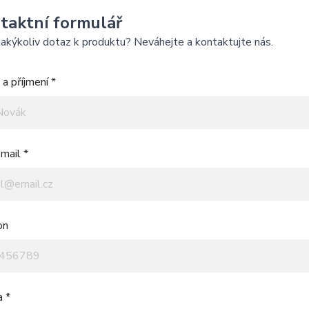
taktní formulář
akýkoliv dotaz k produktu? Neváhejte a kontaktujte nás.
a příjmení *
mail *
on
a *