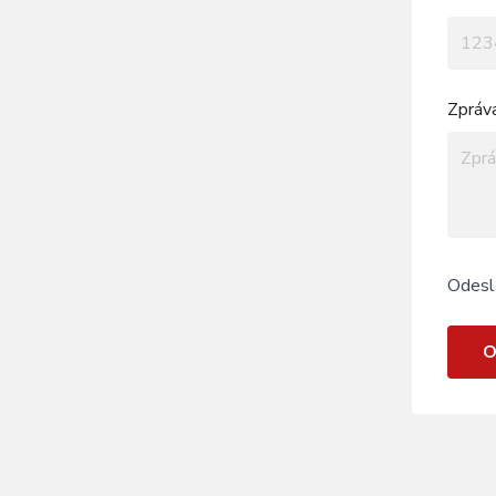
Zpráv
Odesl
O