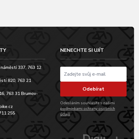
TY
NENECHTE SI UJÍT
 náměstí 337, 763 12
stí 820, 763 21
Odebírat
16, 763 31 Brumov-
Odesláním souhlasíte s našimi
bike.cz
podmínkami ochrany osobních
711 255
údajů
.