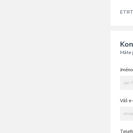
ETRT
Kon
Máte j
Jméno 
Váš e-
Telef