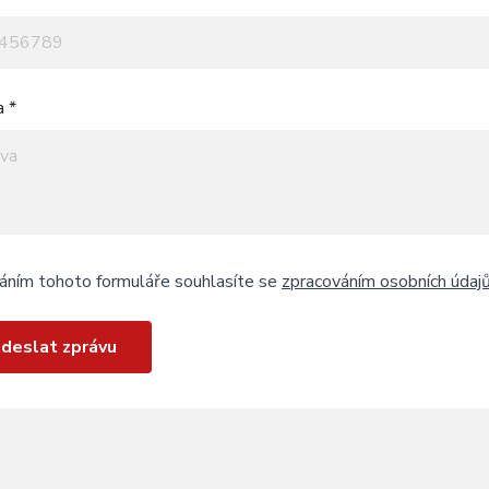
a *
áním tohoto formuláře souhlasíte se
zpracováním osobních údaj
deslat zprávu