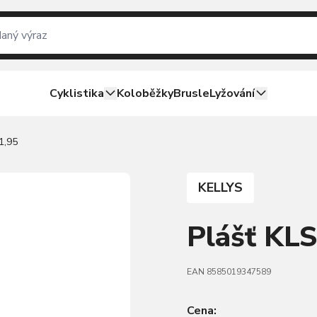
Cyklistika
Koloběžky
Brusle
Lyžování
1,95
KELLYS
Plášť KL
EAN 8585019347589
Cena: