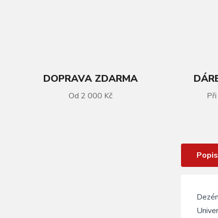
DOPRAVA ZDARMA
DÁRE
Od 2 000 Kč
Při
VÍCE INFORMACÍ
Plášť KLS ELEVATION 20x1,95
Popis
Dezén
Univer