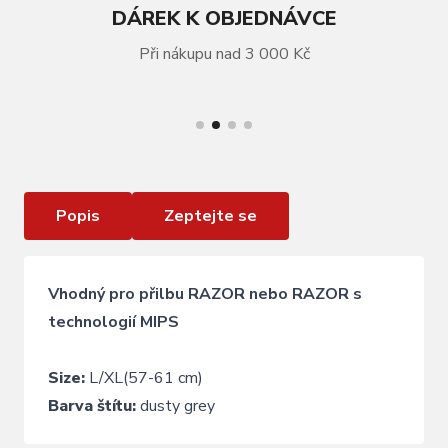
DÁREK K OBJEDNÁVCE
Při nákupu nad 3 000 Kč
VÍCE INFORMACÍ
Náhradní štít pro přilbu RAZOR dusty grey L/XL
Popis
Zeptejte se
Vhodný pro přilbu RAZOR nebo RAZOR s
technologií MIPS
Size:
L/XL(57-61 cm)
Barva štítu:
dusty grey