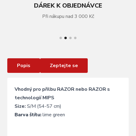
DÁREK K OBJEDNÁVCE
Při nákupu nad 3 000 Kč
VÍCE INFORMACÍ
Náhradní štít pro přilbu RAZOR lime green L/XL
Popis
Zeptejte se
Vhodný pro přilbu RAZOR nebo RAZOR s
technologií MIPS
Size:
S/M (54-57 cm)
Barva štítu:
lime green