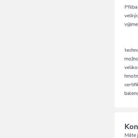
Přilba
velkýc
výjime
techno
možno
veliko
hmotn
certif
balen
Kon
Máte j