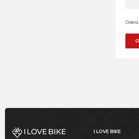
Odesl
O
I LOVE BIKE