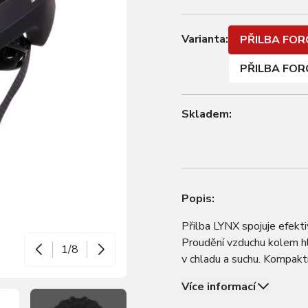
Varianta:
PŘILBA FORC
PŘILBA FOR
Skladem:
Popis:
Přilba LYNX spojuje efekt
Proudění vzduchu kolem hlav
1/8
v chladu a suchu. Kompaktn
komfort a perfektní přilna
Více informací