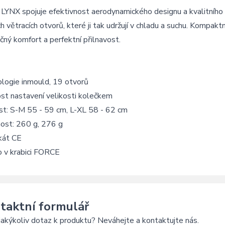
 LYNX spojuje efektivnost aerodynamického designu a kvalitního 
h větracích otvorů, které ji tak udržují v chladu a suchu. Kompaktn
čný komfort a perfektní přilnavost.
logie inmould, 19 otvorů
st nastavení velikosti kolečkem
st: S-M 55 - 59 cm, L-XL 58 - 62 cm
ost: 260 g, 276 g
ikát CE
o v krabici FORCE
taktní formulář
akýkoliv dotaz k produktu? Neváhejte a kontaktujte nás.