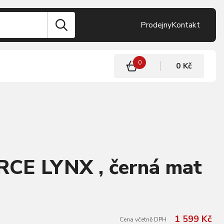
Prodejny
Kontakt
0
0 Kč
RCE LYNX , černá mat
1 599 Kč
Cena včetně DPH