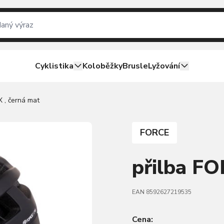
Cyklistika
Koloběžky
Brusle
Lyžování
 , černá mat
FORCE
přilba FO
EAN 8592627219535
Cena: