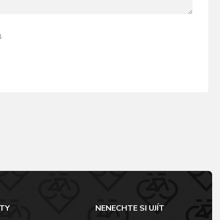
ů
.
TY
NENECHTE SI UJÍT