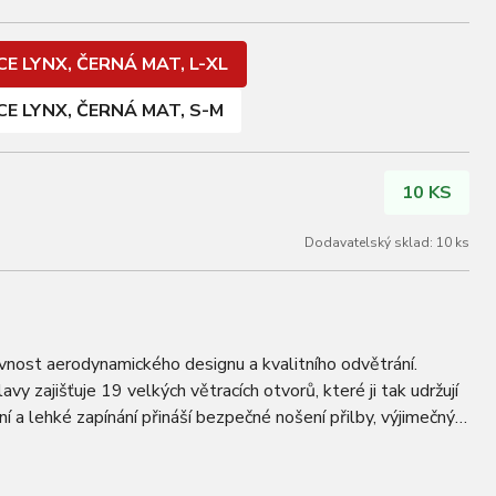
E LYNX, ČERNÁ MAT, L-XL
CE LYNX, ČERNÁ MAT, S-M
10 KS
Dodavatelský sklad: 10 ks
ivnost aerodynamického designu a kvalitního odvětrání.
y zajišťuje 19 velkých větracích otvorů, které ji tak udržují
í a lehké zapínání přináší bezpečné nošení přilby, výjimečný
vost. technologie…