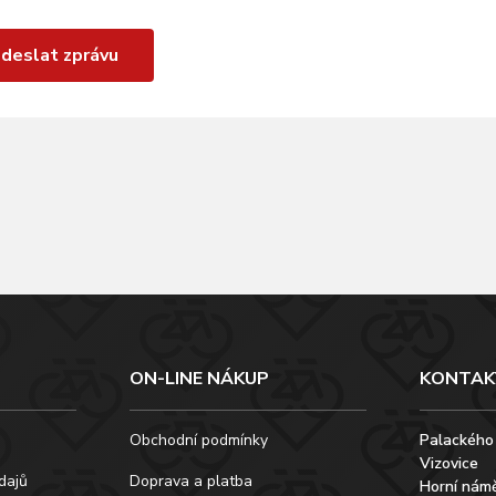
deslat zprávu
ON-LINE NÁKUP
KONTAK
Obchodní podmínky
Palackého
Vizovice
dajů
Doprava a platba
Horní námě