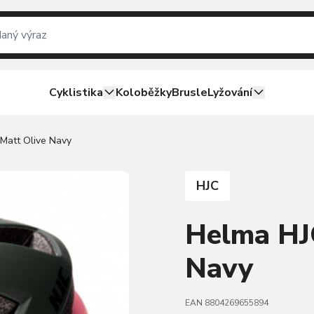
Cyklistika
Koloběžky
Brusle
Lyžování
Matt Olive Navy
HJC
Helma HJC
Navy
EAN 8804269655894