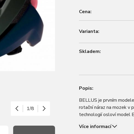
Cena:
Varianta:
Skladem:
Popis:
BELLUS je prvním modelem,
rotační náraz na mozek v p
1/8
technologií osloví model B
Cyklistické helmy HJC jso
Více informací