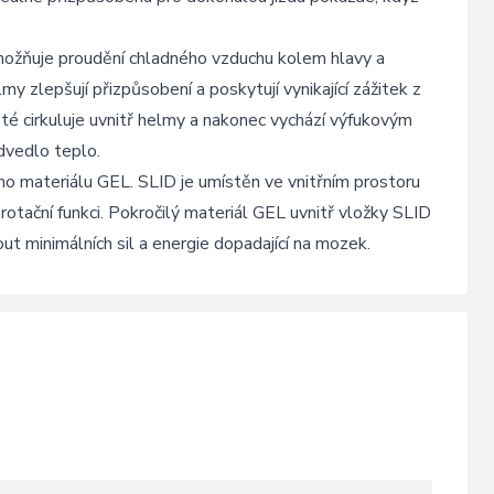
umožňuje proudění chladného vzduchu kolem hlavy a
y zlepšují přizpůsobení a poskytují vynikající zážitek z
té cirkuluje uvnitř helmy a nakonec vychází výfukovým
odvedlo teplo.
ho materiálu GEL. SLID je umístěn ve vnitřním prostoru
rotační funkci. Pokročilý materiál GEL uvnitř vložky SLID
t minimálních sil a energie dopadající na mozek.