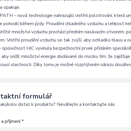
da opakuje.
TH – nová technologie nahrazující vnitřní polstrování, která 
e pohodlí během jízdy. Proudění chladného vzduchu a lehkost helm
 Určité množství vzduchu prochází předním nasávacím otvorem, po
m. Vnitřní proudění vzduchu se tak zvýší, aby ochladilo hlavu a 
 společnost HJC vyvinula bezpečnostní prvek přidáním speciální
 aby snížil množství energie dodávané do mozku tím, že zajišťuje 
oucí vlastnosti. Díky tomu je možné rozptýlením nárazu dosáhnou
taktní formulář
akýkoliv dotaz k produktu? Neváhejte a kontaktujte nás.
a příjmení *