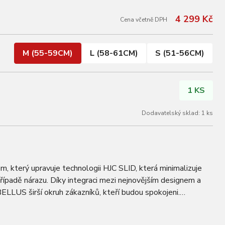
4 299 Kč
Cena včetně DPH
M (55-59CM)
L (58-61CM)
S (51-56CM)
1 KS
Dodavatelský sklad: 1 ks
 který upravuje technologii HJC SLID, která minimalizuje
řípadě nárazu. Díky integraci mezi nejnovějším designem a
ELLUS širší okruh zákazníků, kteří budou spokojeni.
u navrženy a zkonstruovány tak…