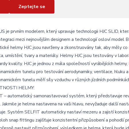
Zeptejte se
 je prvním modelem, který upravuje technologii HJC SLID, která
ntegraci mezi nejnovějším designem a technologií osloví model B
tické helmy HJC jsou navrženy a zkonstruovány tak, aby měly co 
a, umístění, tvary a materiály. Helmy HJC jsou testovány v labor
rdy kvality. HJC je jednou z mála společností vyrábějících helmy,
namickém tunelu pro testování aerodynamiky, ventilace, hluku a
namickém tunelu měří síly vzduchu v různých jízdních podmínkách
TNOSTI HELMY:
 – automatický samonastavovací systém, který představuje revol
 Jakmile je helma nastavena na vaši hlavu, nevyžaduje další nasta
je. Systém SELFIT automaticky nastaví mezeru a zajistí konziste
loh snap fittingu zajišťuje konzistentní přizpůsobení a pohodlí p
řesně nastavit přizpůsobení, výsledkem je helma, která bude i