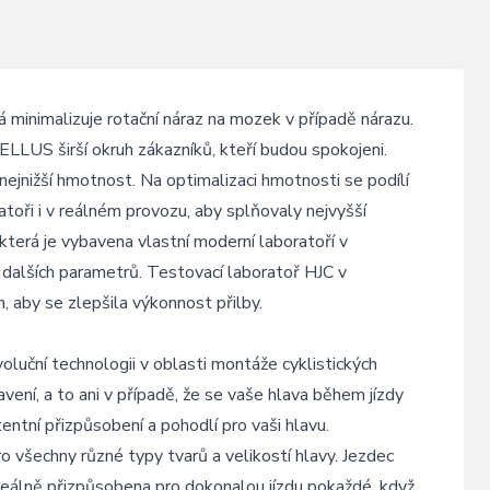
 minimalizuje rotační náraz na mozek v případě nárazu.
ELLUS širší okruh zákazníků, kteří budou spokojeni.
nejnižší hmotnost. Na optimalizaci hmotnosti se podílí
atoři i v reálném provozu, aby splňovaly nejvyšší
 která je vybavena vlastní moderní laboratoří v
 dalších parametrů. Testovací laboratoř HJC v
, aby se zlepšila výkonnost přilby.
uční technologii v oblasti montáže cyklistických
vení, a to ani v případě, že se vaše hlava během jízdy
ntní přizpůsobení a pohodlí pro vaši hlavu.
ro všechny různé typy tvarů a velikostí hlavy. Jezdec
deálně přizpůsobena pro dokonalou jízdu pokaždé, když