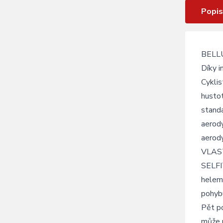
Popis
BELLUS
Díky i
Cyklis
hustot
standa
aerody
aerody
VLAS
SELFIT
helem.
pohybu
Pět po
může p