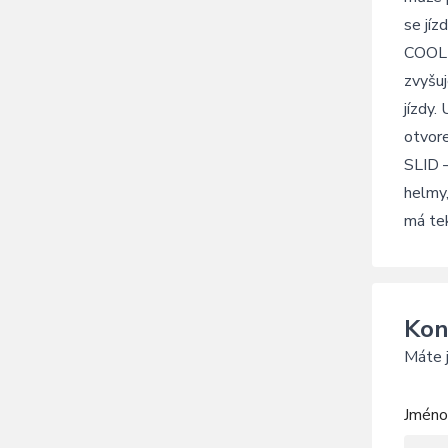
se jíz
COOLPA
zvyšuj
jízdy.
otvore
SLID –
helmy,
má tek
Kon
Máte j
Jméno 