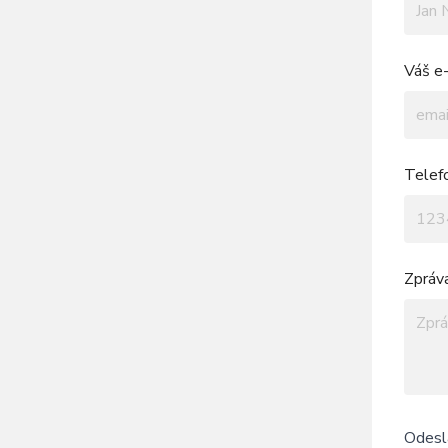
Váš e-
Telef
Zpráv
Odesl