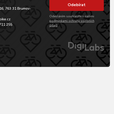
Odebírat
16, 763 31 Brumov-
Odesláním souhlasíte s našimi
bike.cz
podmínkami ochrany osobních
711 255
údajů
.