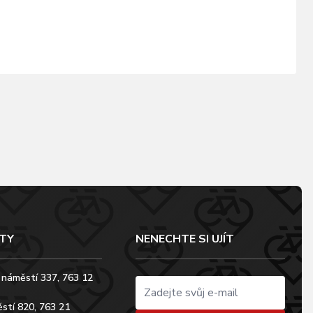
TY
NENECHTE SI UJÍT
 náměstí 337, 763 12
stí 820, 763 21