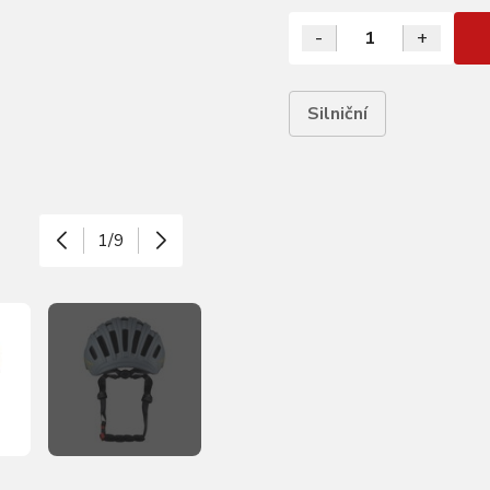
-
+
Silniční
1/9