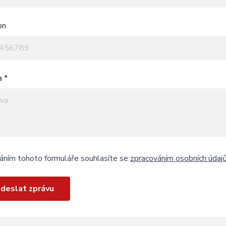
on
a *
áním tohoto formuláře souhlasíte se
zpracováním osobních údaj
deslat zprávu