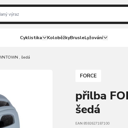
Cyklistika
Koloběžky
Brusle
Lyžování
OWNTOWN , šedá
FORCE
přilba 
šedá
EAN 8592627187100