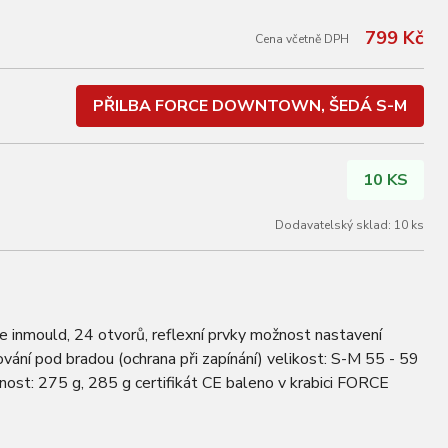
799 Kč
Cena včetně DPH
PŘILBA FORCE DOWNTOWN, ŠEDÁ S-M
10 KS
Dodavatelský sklad: 10 ks
e inmould, 24 otvorů, reflexní prvky možnost nastavení
vání pod bradou (ochrana při zapínání) velikost: S-M 55 - 59
ost: 275 g, 285 g certifikát CE baleno v krabici FORCE