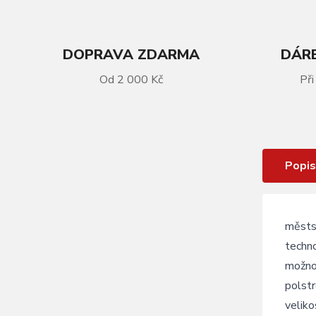
DOPRAVA ZDARMA
DÁRE
Od 2 000 Kč
Při
VÍCE INFORMACÍ
přilba FORCE DOWNTOWN , šedá
Popis
městs
techno
možno
polstr
veliko