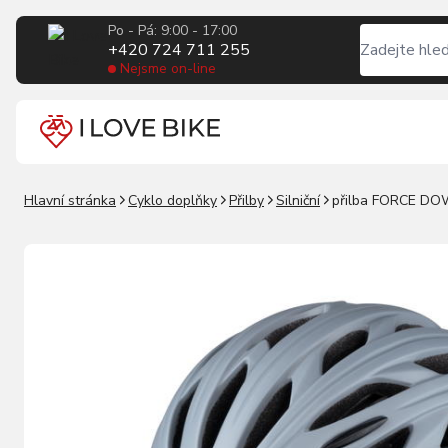
Po - Pá: 9:00 - 17:00
+420 724 711 255
Nejsme on-line
Hlavní stránka
Cyklo doplňky
Přilby
Silniční
přilba FORCE D