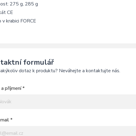
ost: 275 g, 285 g
ikát CE
o v krabici FORCE
taktní formulář
akýkoliv dotaz k produktu? Neváhejte a kontaktujte nás.
a příjmení *
mail *