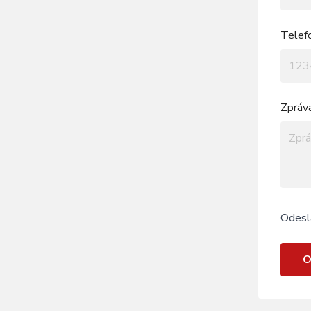
Telef
Zpráv
Odesl
O