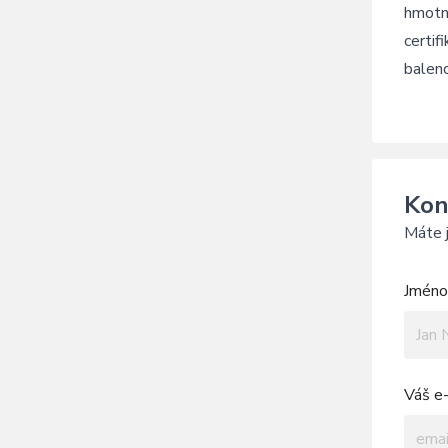
hmotn
certif
balen
Kon
Máte j
Jméno 
Váš e-