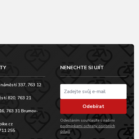
TY
NENECHTE SI UJÍT
 náměstí 337, 763 12
stí 820, 763 21
Odebírat
16, 763 31 Brumov-
Odesláním souhlasíte s našimi
bike.cz
podmínkami ochrany osobních
711 255
údajů
.