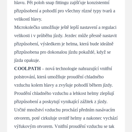
hlavu. Pět poloh snap fittingu zajišťuje konzistentní
přizpůsobení a pohodlí pro všechny různé typy tvarů a
velikostí hlavy.
Microkolečko umožňuje ještě lepší nastavení a regulaci
velikosti i v průběhu jízdy. Jezdec může přesně nastavit
přizpůsobení, výsledkem je helma, která bude ideálně
přizpůsobena pro dokonalou jízdu pokaždé, když se
jízda opakuje.
COOLPATH
– nová technologie nahrazující vnitřní
polstrování, která umožňuje proudění chladného
vzduchu kolem hlavy a zvyšuje pohodlí během jízdy.
Proudění chladného vzduchu a lehkost helmy zlepšují
přizpůsobení a poskytují vynikající zážitek z jízdy.
Určité množství vzduchu prochází předním nasávacím
otvorem, poté cirkuluje uvnitř helmy a nakonec vychází
výfukovým otvorem. Vnitřní proudění vzduchu se tak