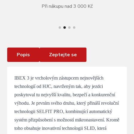
Při nákupu nad 3 000 Kč
VÍCE INFORMACÍ
Helma HJC Ibex 3.0 Matt Glossy Black
Popis
Zeptejte se
IBEX 3 je vrcholovým zástupcem nejnovějších
technologií od HJC, navrženým tak, aby jezdci
poskytoval tu nejvyšší kvalitu, bezpečí a konkurenční
výhodu. Je prvním svého druhu, který přináší revoluční
technologii SELFIT PRO, kombinující automatický
systém přizpůsobení s možností mikronastavení. Kromě
toho obsahuje inovativní technologii SLID, která