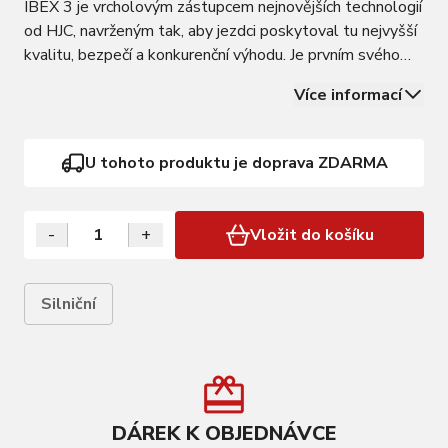
IBEX 3 je vrcholovým zástupcem nejnovějších technologií
od HJC, navrženým tak, aby jezdci poskytoval tu nejvyšší
kvalitu, bezpečí a konkurenční výhodu. Je prvním svého
druhu, který přináší revoluční technologii SELFIT PRO,
Více informací
kombinující automatický systém přizpůsobení s možností
mikronastavení. Kromě…
U tohoto produktu je doprava ZDARMA
-
+
Vložit do košíku
Silniční
DÁREK K OBJEDNÁVCE