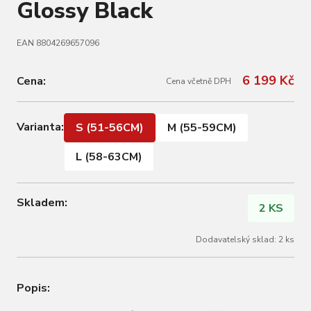
Glossy Black
EAN 8804269657096
6 199 Kč
Cena:
Cena včetně DPH
Varianta:
S (51-56CM)
M (55-59CM)
L (58-63CM)
Skladem:
2 KS
Dodavatelský sklad: 2 ks
Popis: