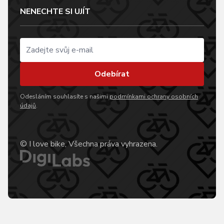
NENECHTE SI UJÍT
Odebírat
Odesláním souhlasíte s našimi
podmínkami ochrany osobních
údajů
.
© I love bike, Všechna práva vyhrazena.