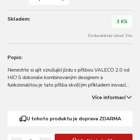
Skladem:
3 KS
Dodavatelský sklad: 3 ks
Popis:
Nenechte si ujít vzrušující jízdu s přilbou VALECO 2.0 od
HJC! S dokonale kombinovaným designem a
funkcionalitou je tato přilba skvělým příkladem inovací,
které společnost HJC přináší do světa cyklistických
Více informací
helem. Jeho jedinečný design skořepiny s kontrastními
tvary nejen že přitahuje pozornost,…
U tohoto produktu je doprava ZDARMA