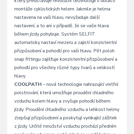
který představuje revoluční technologii v oblasti
montáže cyklistických helem. Jakmile je helma
nastavena na vaši hlavu, nevyžaduje další
nastavení, a to ani v případě, že se vaše hlava
během jízdy pohybuje. Systém SELFIT
automaticky nastaví mezeru a zajistí konzistentní
přizpůsobení a pohodlí pro vaši hlavu. Pět poloh
snap fittingu zajišťuje konzistentní přizpůsobení a
pohodlí pro všechny různé typy tvarů a velikostí
hlavy.
COOLPATH
– nová technologie nahrazující vnitřní
polstrování, která umožňuje proudění chladného
vzduchu kolem hlavy a zvyšuje pohodlí během
jízdy. Proudění chladného vzduchu a lehkost helmy
zlepšují přizpůsobení a poskytují vynikající zážitek
z jízdy. Určité množství vzduchu prochází předním