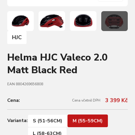
HJC
Helma HJC Valeco 2.0
Matt Black Red
EAN 8804269656808
3 399 Kč
Cena:
Cena včetně DPH
Varianta:
S (51-56CM)
M (55-59CM)
L (58-63CM)