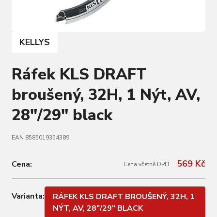
KELLYS
Ráfek KLS DRAFT
broušený, 32H, 1 Nýt, AV,
28"/29" black
EAN 8585019354389
569 Kč
Cena:
Cena včetně DPH
Varianta:
RÁFEK KLS DRAFT BROUŠENÝ, 32H, 1
NÝT, AV, 28"/29" BLACK