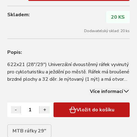
Skladem:
20 KS
Dodavatelský sklad: 20 ks
Popis:
622x21 (28"/29") Univerzální dvoustěnný ráfek vyvinutý
pro cykloturistiku a ježdění po městě. Ráfek má broušené
brzdné plochy a 32 děr. Je nýtovaný (1 nýt) a má otvor
pro auto ventil (AV). Je vyroben z hliníkové slitiny. Barva:
Více informací
Černá anodizovaná Hmotnost: 555g ERD: 597,6mm
-
+
Vložit do košíku
MTB ráfky 29"