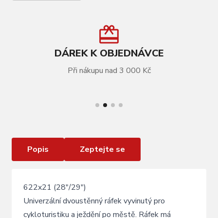
DÁREK K OBJEDNÁVCE
Při nákupu nad 3 000 Kč
VÍCE INFORMACÍ
Ráfek KLS DRAFT broušený, 32H, 1 Nýt, AV,
28"/29" black
Popis
Zeptejte se
622x21 (28"/29")
Univerzální dvoustěnný ráfek vyvinutý pro
cykloturistiku a ježdění po městě. Ráfek má