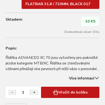
FLATBAR 31,8 / 720MM, BLACK 017
Skladem:
10 KS
Dodavatelský sklad: 10 ks
Popis:
Řídítka ADVANCED XC 70 jsou vytvořeny pro pokročilé
jezdce kategorie MTB/XC. Řídítka se ztenčovánými
stěnami přinášejí více pevnosti při nižší váze v porovnání
se základními modely. • Hliník 6061 přináší
Více informací
nadstandardní pevnost a zároveň zvýšený komfort díky
pružnosti, která je jednou z přirozených…
-
+
Vložit do košíku