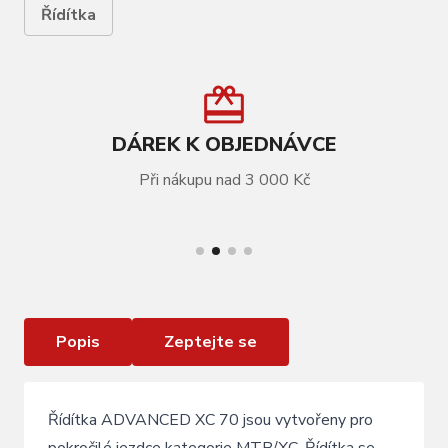
Řídítka
DÁREK K OBJEDNÁVCE
Při nákupu nad 3 000 Kč
VÍCE INFORMACÍ
Řídítka KLS ADVANCED XC 70 FlatBar 31,8 /
720mm, black 017
Popis
Zeptejte se
Řídítka ADVANCED XC 70 jsou vytvořeny pro
pokročilé jezdce kategorie MTB/XC. Řídítka se